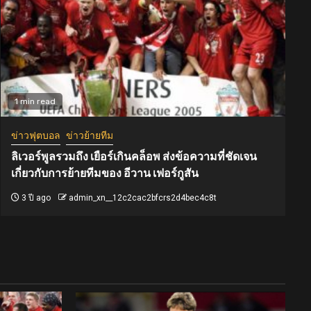
1 min read
ข่าวฟุตบอล
ข่าวย้ายทีม
ลิเวอร์พูลรวมถึง เยือร์เกินคล็อพ ส่งข้อความที่ชัดเจน
เกี่ยวกับการย้ายทีมของ อีวาน เฟอร์กูสัน
3 ปี ago
admin_xn__12c2cac2bfcrs2d4bec4c8t