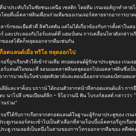
่น่าประทับใจในชัยชนะเหนือ เซลติก โดยทีม เรนเจอส์ถูกทำลายโดยผู
์กโดยที่แม็คลาฟลินเพื่อนร่วมทีมของเรนเจอร์สหายจากอาการบาดเ
าร์กขณะยืมตัวที่ ลิฟวิงสตัน แต่ไม่ได้เกี่ยวข้องกับการตั้งค่าในสอ
อร์ และประลองกับไอร์แลนด์ที่ แฮมป์เดน การเคลื่อนไหวดังกล่าวเ
าของสโต๊คก็หลุดออกจากทีมเช่นกัน
มสก็อตแลนด์เมื่อ ทริโอ หลุดออกไป
ครอรี่ถูกเรียกตัวให้เข้าร่วมทีม สกอตแลนด์ผู้รักษาประตูของ เรนเจ
อร์แลนด์ในขณะที่ จอนแมคลาฟลินหลุดออกไปแมคลาฟลินซึ่งเป็นตัว
าการบาดเจ็บในช่วงสุดสัปดาห์และตอนนี้ออกจากแคมป์สกอตแลนด
ลีย์และจาค็อบ บราวน์ ได้ถอนตัวจากหน้าที่สกอตแลนด์แล้ว การย
 นาโปลี แชมเปียนส์ลีก – จิโอวานนี ฟัน โบรงก์ฮอสต์ กล่าวว่า: “จ
่วนร่วม”
คครอรี่ได้รับการเรียกจากสกอตแลนด์ในฐานะผู้รักษาประตูของ เรนเ
าประตูเรนเจอร์สจะเข้าไปเป็นตัวเลือกที่สามร็อบบี้แม็คครอรี่ถูกเร
าประตู เรนเจอส์เป็นหนึ่งในสามของการโทรออกจากทีมของ สตีฟค