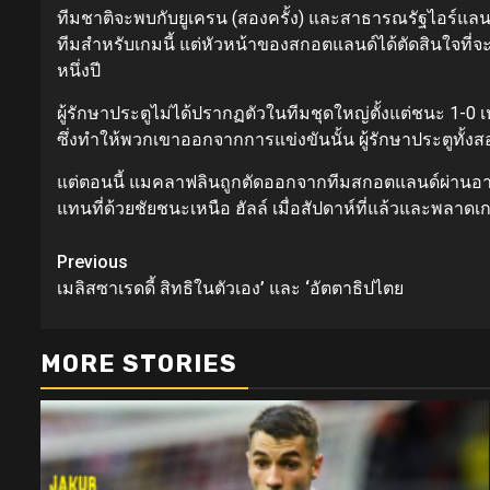
ทีมชาติจะพบกับยูเครน (สองครั้ง) และสาธารณรัฐไอร์แลน
ทีมสำหรับเกมนี้ แต่หัวหน้าของสกอตแลนด์ได้ตัดสินใจที่จ
หนึ่งปี
ผู้รักษาประตูไม่ได้ปรากฏตัวในทีมชุดใหญ่ตั้งแต่ชนะ 
ซึ่งทำให้พวกเขาออกจากการแข่งขันนั้น ผู้รักษาประตูทั้งสอ
แต่ตอนนี้ แมคลาฟลินถูกตัดออกจากทีมสกอตแลนด์ผ่านอากา
แทนที่ด้วยชัยชนะเหนือ ฮัลล์ เมื่อสัปดาห์ที่แล้วและพลาดเ
Continue
Previous
เมลิสซาเรดดี้ สิทธิในตัวเอง’ และ ‘อัตตาธิปไตย
Reading
MORE STORIES