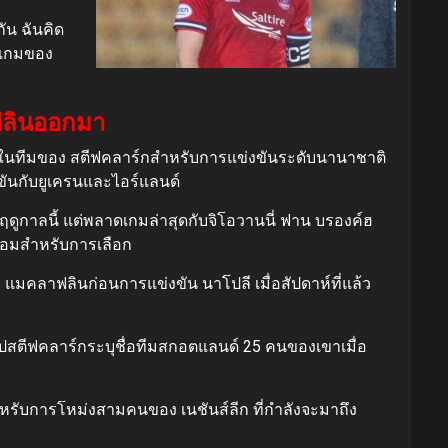
ัน ฉันคิด
บเกมของ
าฟลินออกมา
อยู่ในทีมของ สตีฟคลาร์กสำหรับการแข่งขันระดับนานาชาติ
งขันกับยูเครนและไอร์แลนด์
ฤดูกาลนี้ แต่พลาดเกมล่าสุดกับจิโอวานนี่ ฟาน บรองค์ฮ
ร้อมสำหรับการเลือก
 แมคลาฟลินก่อนการแข่งขัน นาโปลี เมื่อสัปดาห์ที่แล้ว
ไปสตีฟคลาร์กระบุชื่อทีมสกอตแลนด์ 25 คนของเขาเมื่อ
ำหรับการโหม่งสามคนของ เนชันส์ลีก ที่กำลังจะมาถึง