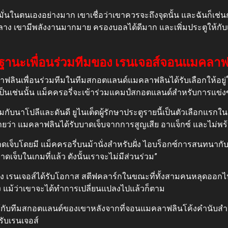
มั่นในตนเองอย่างมาก เขาเชื่อว่าเขาควรจะถึงจุดนั้น และฉันก็เช่นก
ลาง เขามีพลังงานมากมาย ครองบอลได้ดีมาก และเพิ่มประตูให้กั
ในฐานะเพื่อนร่วมทีมของ เรนเจอส์จอนแมคล
แมคลาฟลินเพื่อนร่วมทีมในทีมสกอตแลนด์แมคลาฟลินได้รับเลือกให้
ะเป็นเช่นนั้น แม็คครอรี่จะเข้าร่วมแคมป์สกอตแลนด์สำหรับการแข่
ับนาโปลีและดันดี ยูไนเต็ดผู้รักษาประตูรายนี้เป็นตัวเลือกแรกใน
บายว่า แมคลาฟลินได้รับบาดเจ็บจากการสูญเสีย อาแจ็กซ์ และไม่พ
ดเจ็บโดยมี แม็คครอรี่บนม้านั่งสำหรับฝั่ง ไอบร็อกซ์การสนทนากับ
ดเจ็บในเกมที่แล้ว ดังนั้นเราจะไม่มีส่วนร่วม”
มของ เรนเจอส์ได้รับโอกาส สตีฟคลาร์กในขณะที่ทั้งสามคนหลุดออก
ถึง แม้ว่าเขาจะได้ทำการเปลี่ยนแปลงไปแล้วก็ตาม
ืมไปให้กับทีมสกอตแลนด์ของเขาหลังจากที่จอนแมคลาฟลินโค้งคำนับส
ับเรนเจอส์