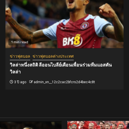
1 min read
ข่าวฟุตบอล
ข่าวฟุตบอลต่างประเทศ
วิลล่าหนึ่งสถิติ ลีออนไบลีย์เตือนเพื่อนร่วมทีมแอสตัน
วิลล่า
3 ปี ago
admin_xn__12c2cac2bfcrs2d4bec4c8t