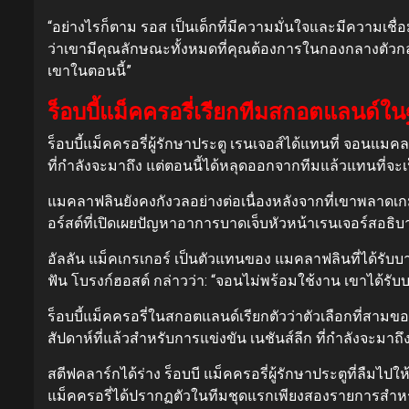
“อย่างไรก็ตาม รอส เป็นเด็กที่มีความมั่นใจและมีความเชื่อ
ว่าเขามีคุณลักษณะทั้งหมดที่คุณต้องการในกองกลางตัวก
เขาในตอนนี้”
ร็อบบี้แม็คครอรี่เรียกทีมสกอตแลนด์
ร็อบบี้แม็คครอรี่ผู้รักษาประตู เรนเจอส์ได้แทนที่ จอน
ที่กำลังจะมาถึง แต่ตอนนี้ได้หลุดออกจากทีมแล้วแทนที่จ
แมคลาฟลินยังคงกังวลอย่างต่อเนื่องหลังจากที่เขาพลาดเกมก
อร์สต์ที่เปิดเผยปัญหาอาการบาดเจ็บหัวหน้าเรนเจอร์สอธิ
อัลลัน แม็คเกรเกอร์ เป็นตัวแทนของ แมคลาฟลินที่ได้รับบา
ฟัน โบรงก์ฮอสต์ กล่าวว่า: “จอนไม่พร้อมใช้งาน เขาได้รับบา
ร็อบบี้แม็คครอรี่ในสกอตแลนด์เรียกตัวว่าตัวเลือกที่สา
สัปดาห์ที่แล้วสำหรับการแข่งขัน เนชันส์ลีก ที่กำลังจะมา
สตีฟคลาร์กได้ร่าง ร็อบบี แม็คครอรี่ผู้รักษาประตูที่ล
แม็คครอรี่ได้ปรากฏตัวในทีมชุดแรกเพียงสองรายการสำหร