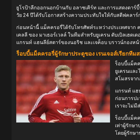
ยูโรป้าลีกออกนอกบ้านกับ อลาชเคิร์ท และการแสดงดาร์บี้ที
วัย 24 ปีได้รับโอกาสสร้างความประทับใจให้กับสตีฟคลาร
ก่อนหน้านี้ แม็คครอรี่ได้รับโทรศัพท์ระหว่างประเทศจาก คล
เคลลี ของ มาเธอร์เวลล์ ในทีมสำหรับยูเครน ดับเบิลเฮดเด
แกรนท์ แฮนลีย์สตาร์ของนอริช และเจค็อบ บราวน์กองหน้
ร็อบบี้แม็คครอรี่ผู้รักษาประตูของ เรนเจอส์เรียกที
ร็อบบี้แม็ค
ยูเครนและไ
สโมสรจากอ
แกรนท์ แฮน
ก่อนการปะทะ
เราจะไม่มีส
ร็อบบี้แม็
เท่าผู้รักษ
โดยผู้รักษ