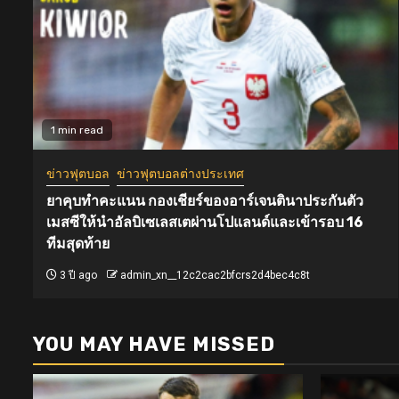
1 min read
ข่าวฟุตบอล
ข่าวฟุตบอลต่างประเทศ
ยาคุบทำคะแนน กองเชียร์ของอาร์เจนตินาประกันตัว
เมสซีให้นำอัลบิเซเลสเตผ่านโปแลนด์และเข้ารอบ 16
ทีมสุดท้าย
3 ปี ago
admin_xn__12c2cac2bfcrs2d4bec4c8t
YOU MAY HAVE MISSED