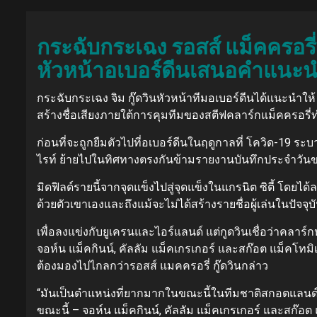
กระฉับกระเฉง รอสส์ แม็คครอรี่
หัวหน้าอเบอร์ดีนเสนอคำแนะ
กระฉับกระเฉง จิม กู๊ดวินหัวหน้าทีมอเบอร์ดีนได้แนะนำให้
สร้างชื่อเสียงภายใต้การคุมทีมของสตีฟคลาร์กแม็คครอร
ก่อนที่จะถูกยืมตัวไปที่อเบอร์ดีนในฤดูกาลที่ โควิด-19 ร
ไรท์ ย้ายไปในทิศทางตรงกันข้ามรายงานบันทึกประจำวัน
มิดฟิลด์รายนี้จากจุดแข็งไปสู่จุดแข็งในแกรนิต ซิตี้ โดยได้
ด้วยตัวเขาเองและถึงแม้จะไม่ได้สร้างรายชื่อผู้เล่นในปัจจุ
เพื่อลงแข่งกับยูเครนและไอร์แลนด์ แต่กูดวินเชื่อว่าคลาร
จอห์น แม็คกินน์, คัลลัม แม็คเกรเกอร์ และสก๊อต แม็คโทม
ต้องมองไปไกลกว่ารอสส์ แมคครอรี่ กู๊ดวินกล่าว
“มันเป็นตำแหน่งที่ยากมากในขณะนี้ในทีมชาติสกอตแลนด์สำหร
ขณะนี้ – จอห์น แม็คกินน์, คัลลัม แม็คเกรเกอร์ และสก๊อต แ