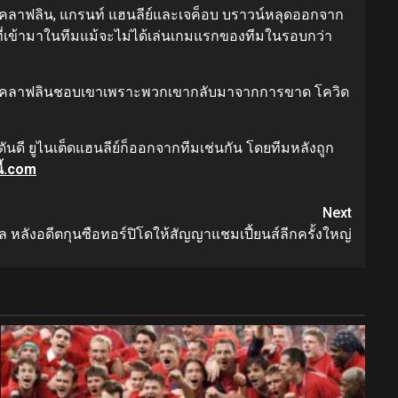
ม็คลาฟลิน, แกรนท์ แฮนลีย์และเจค็อบ บราวน์หลุดออกจาก
 ที่เข้ามาในทีมแม้จะไม่ได้เล่นเกมแรกของทีมในรอบกว่า
และแมคลาฟลินชอบเขาเพราะพวกเขากลับมาจากการขาด โควิด
ี ยูไนเต็ดแฮนลีย์ก็ออกจากทีมเช่นกัน โดยทีมหลังถูก
ี้.com
Next
คิ่ล หลังอดีตกุนซือทอร์ปิโดให้สัญญาแชมเปี้ยนส์ลีกครั้งใหญ่