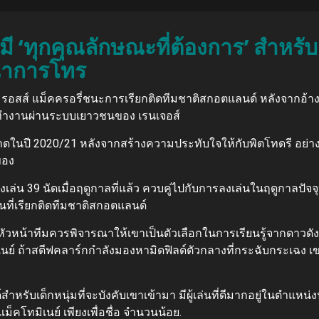
มี ‘ทุกคุณลักษณะที่ต้องการ’ สำหรั
นำการโทร
 รอสส์ แม็คครอรี่ชนะการเรียกติดทีมชาติสกอตแลนด์ หลังจากอ้างว่า
ี่ทำงานผ่านระบบเยาวชนของ เรนเจอส์
ะบาดในปี 2020/21 หลังจากสร้างความประทับใจให้กับพิตโทดรี อย่าง
ของ
ลงเล่น 39 นัดเมื่อฤดูกาลที่แล้ว ควบคู่ไปกับการลงเล่นในฤดูกาลปัจจ
บันที่เรียกติดทีมชาติสกอตแลนด์
์กหัวหน้าทีมควรพิจารณาให้เขาเป็นตัวเลือกในการเรียนรู้จากดาวดัง
ิเนย์ ถ้าสตีฟคลาร์กกำลังมองหามิดฟิลด์ตัวกลางที่กระฉับกระเฉง เ
ับเด็กหนุ่มที่จะบังคับเขาเข้ามา มีผู้เล่นที่ดีมากอยู่ในตำแหน่ง
ม็คโทมิเนย์ เพียงเพื่อชื่อ จำนวนน้อย.