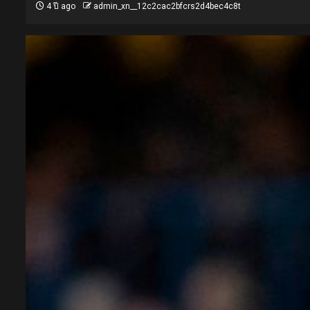
4 ปี ago
admin_xn__12c2cac2bfcrs2d4bec4c8t