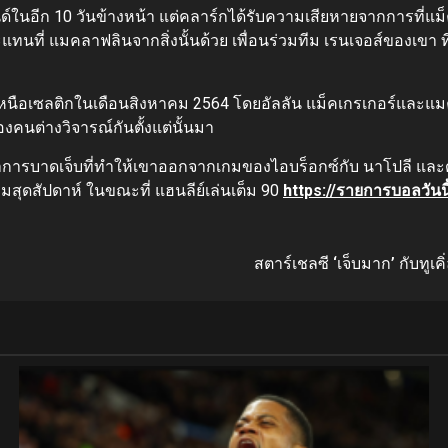
ด์ในอีก 10 วันข้างหน้า แต่คลาร์กได้รับความเสียหายจากการที่แ
ะแทนที่ แมคลาฟลินจากสิ่งนั้นด้วย เพื่อนร่วมทีม เรนเจอส์ของเขา
1-0 เหนือเซลติกในเดือนสิงหาคม 2564 โดยอัลลัน แม็คเกรเกอร์
งคนต่างวิจารณ์กันตั้งแต่นั้นมา
รบาดเจ็บที่ทำให้เขาออกจากเกมของไอบร็อกซ์กับ นาโปลี และดันด
กมสุดสัปดาห์ ในขณะที่ แฮนลีย์เล่นเต็ม 90
https://รายการบอลวันน
สตาร์เชลซี ‘เจ็บมาก’ กับทูเ