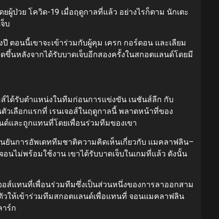
้ป่วย โควิด-19 เมื่อฤดูกาลที่แล้ว อย่างไรก็ตาม นักเตะ
จ็บ
งปี ตอนนี้เขาจะเข้าร่วมกับผู้คุม เครก กอร์ดอน และเลียม
กิดขึ้นหลังจากได้รับบาดเจ็บอีกสองครั้งในสกอตแลนด์โดยมี
อส์ได้รับตำแหน่งในทีมก่อนการแข่งขัน เนชันส์ลีก กับ
เลือกแรกที่ เรนเจอส์ในฤดูกาลนี้ พลาดหน้าที่ของ
์และถูกแทนที่โดยเพื่อนร่วมทีมของเขา
ืนยันการอัพเดททีมชาติความคิดเห็นเกี่ยวกับ แมคลาฟลิน–
อนไม่พร้อมใช้งาน เขาได้รับบาดเจ็บในเกมที่แล้ว ดังนั้น
จอส์แทนที่เพื่อนร่วมทีมซึ่งเป็นส่วนหนึ่งของการลาออกสาม
ียกตัวให้เข้าร่วมทีมสกอตแลนด์เพื่อแทนที่ จอนแมคลาฟลิน
ลาร์ก