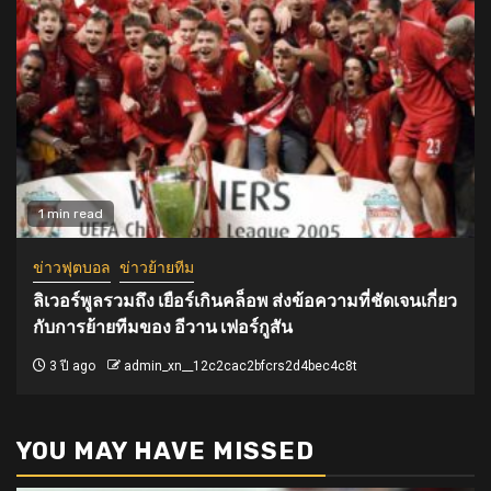
1 min read
ข่าวฟุตบอล
ข่าวย้ายทีม
ลิเวอร์พูลรวมถึง เยือร์เกินคล็อพ ส่งข้อความที่ชัดเจนเกี่ยว
กับการย้ายทีมของ อีวาน เฟอร์กูสัน
3 ปี ago
admin_xn__12c2cac2bfcrs2d4bec4c8t
YOU MAY HAVE MISSED