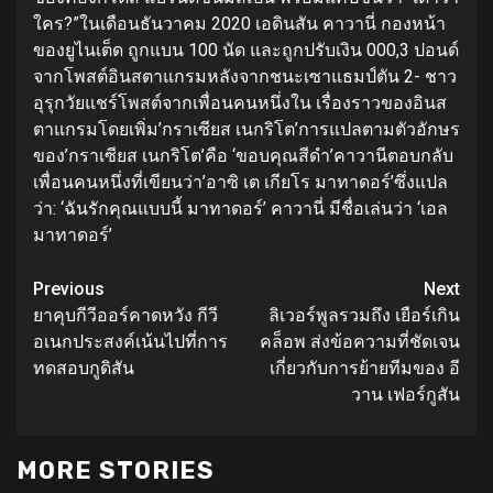
ใคร?”ในเดือนธันวาคม 2020 เอดินสัน คาวานี่ กองหน้า
ของยูไนเต็ด ถูกแบน 100 นัด และถูกปรับเงิน 000,3 ปอนด์
จากโพสต์อินสตาแกรมหลังจากชนะเซาแธมป์ตัน 2- ชาว
อุรุกวัยแชร์โพสต์จากเพื่อนคนหนึ่งใน เรื่องราวของอินส
ตาแกรมโดยเพิ่ม’กราเซียส เนกริโต’การแปลตามตัวอักษร
ของ’กราเซียส เนกริโต’คือ ‘ขอบคุณสีดํา’คาวานีตอบกลับ
เพื่อนคนหนึ่งที่เขียนว่า’อาซิ เต เกียโร มาทาดอร์’ซึ่งแปล
ว่า: ‘ฉันรักคุณแบบนี้ มาทาดอร์’ คาวานี่ มีชื่อเล่นว่า ‘เอล
มาทาดอร์’
Continue
Previous
Next
ยาคุบกีวีออร์คาดหวัง กีวี
ลิเวอร์พูลรวมถึง เยือร์เกิน
Reading
อเนกประสงค์เน้นไปที่การ
คล็อพ ส่งข้อความที่ชัดเจน
ทดสอบกูดิสัน
เกี่ยวกับการย้ายทีมของ อี
วาน เฟอร์กูสัน
MORE STORIES