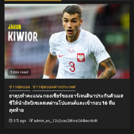
1 min read
ข่าวฟุตบอล
ข่าวฟุตบอลต่างประเทศ
ยาคุบทำคะแนน กองเชียร์ของอาร์เจนตินาประกันตัวเมส
ซีให้นำอัลบิเซเลสเตผ่านโปแลนด์และเข้ารอบ 16 ทีม
สุดท้าย
3 ปี ago
admin_xn__12c2cac2bfcrs2d4bec4c8t