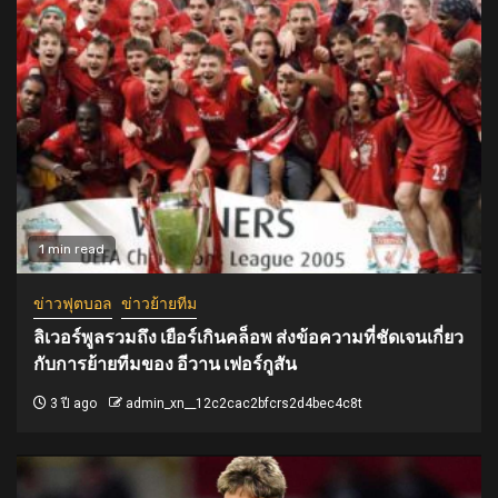
1 min read
ข่าวฟุตบอล
ข่าวย้ายทีม
ลิเวอร์พูลรวมถึง เยือร์เกินคล็อพ ส่งข้อความที่ชัดเจนเกี่ยว
กับการย้ายทีมของ อีวาน เฟอร์กูสัน
3 ปี ago
admin_xn__12c2cac2bfcrs2d4bec4c8t