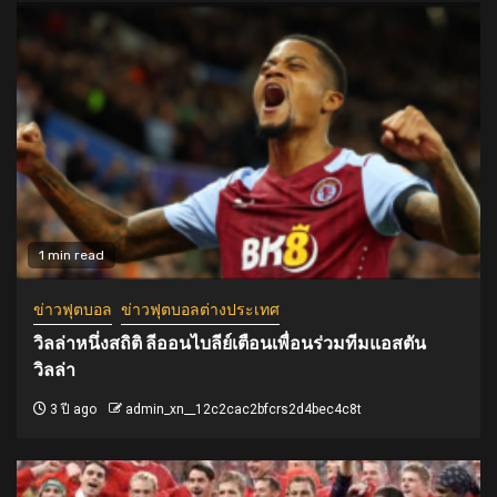
1 min read
ข่าวฟุตบอล
ข่าวฟุตบอลต่างประเทศ
วิลล่าหนึ่งสถิติ ลีออนไบลีย์เตือนเพื่อนร่วมทีมแอสตัน
วิลล่า
3 ปี ago
admin_xn__12c2cac2bfcrs2d4bec4c8t