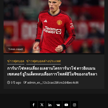
1 min read
ข่าวฟุตบอล
ข่าวฟุตบอลต่างประเทศ
การ์นาโช่หลบเลี่ยง อเลฮานโดรการ์นาโช่ ดาวยิงแมน
เชสเตอร์ ยูไนเต็ดหลบเลี่ยงการโพสต์อิโมจิของกอริลลา
3 ปี ago
admin_xn__12c2cac2bfcrs2d4bec4c8t
Facebook
Twitter
Linkedin
VK
Youtube
Instagram