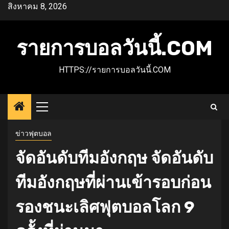
Skip
สิงหาคม 8, 2026
to
content
รายการบอลวันนี้.COM
HTTPS://รายการบอลวันนี้.COM
Primary
Menu
ข่าวฟุตบอล
จัดอันดับทีมอังกฤษ จัดอันดับ
ทีมอังกฤษที่ผ่านเข้ารอบก่อน
รองชนะเลิศฟุตบอลโลก 9