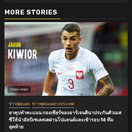
MORE STORIES
1 min read
ข่าวฟุตบอล
ข่าวฟุตบอลต่างประเทศ
ยาคุบทำคะแนน กองเชียร์ของอาร์เจนตินาประกันตัวเมส
ซีให้นำอัลบิเซเลสเตผ่านโปแลนด์และเข้ารอบ 16 ทีม
สุดท้าย