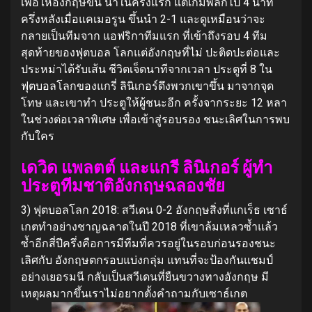
เพื่อให้อังกฤษขึ้น นำในครึ่งแรก แต่เกมพลิกไป 4 นาที
ครึ่งหลังเมื่อแคเมอรูน ขึ้นนำ 2-1 และดูเหมือนว่าจะ
กลายเป็นทีมจาก แอฟริกาทีมแรก ที่เข้าถึงรอบ 4 ทีม
สุดท้ายของฟุตบอล โลกแต่อังกฤษที่ไม่ ปะติดปะต่อและ
ประหม่าได้รับเส้น ชีวิตเจ็ดนาทีจากเวลา ประตูที่ 8 ใน
ฟุตบอลโลกของแกรี่ ลินิเกอร์ดึงพวกเขาขึ้น มาจากจุด
โทษ และเขาทำ ประตูให้ผู้ชนะอีก ครั้งจากระยะ 12 หลา
ในช่วงต่อเวลาพิเศษ เพื่อเข้าสู่รอบรอง ชนะเลิศในการพบ
กับใคร
เดวิด แพลตต์ และแกรี ลินิเกอร์ ผู้ทำ
ประตูทีมชาติอังกฤษฉลองชัย
3) ฟุตบอลโลก 2018: สวีเดน 0-2 อังกฤษสิ่งที่แกเร็ธ เซาธ์
เกตทำอย่างชาญฉลาดในปี 2018 ที่เขาล้มเหลวซ้ำแล้ว
ซ้ำอีกสี่ปีครึ่งคือการมีทีมที่ควรอยู่ในรอบก่อนรองชนะ
เลิศกับ อังกฤษตกรอบแบ่งกลุ่ม แทนที่จะป้องกันแชมป์
อย่างเยอรมนี กลับเป็นสวีเดนที่ยืนขวางทางอังกฤษ มี
เหตุผลมากขึ้นเราไม่อยากตั้งคำถามกับเซาธ์เกต