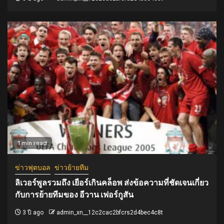
1 min read
ข่าวฟุตบอล
ข่าวย้ายทีม
ลิเวอร์พูลรวมถึง เยือร์เกินคล็อพ ส่งข้อความที่ชัดเจนเกี่ยว
กับการย้ายทีมของ อีวาน เฟอร์กูสัน
3 ปี ago
admin_xn__12c2cac2bfcrs2d4bec4c8t