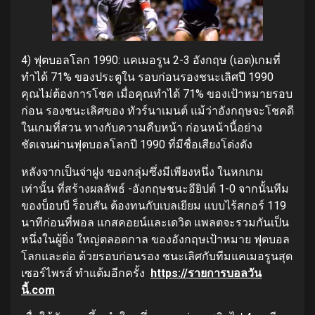
4) ฟุตบอลโลก 1990: แคเมอรูน 2-3 อังกฤษ (เอต)เกมที่
ทำได้ 71% ของประตูใน รอบก่อนรองชนะเลิศปี 1990
คุณไม่ต้องการโชค เมื่อคุณทำได้ 71% ของเป้าหมายรอบ
ก่อน รองชนะเลิศของ ทัวร์นาเมนต์ แม้ว่าอังกฤษจะโชคดี
ในเกมที่สวน ทางกับความคืบหน้า ก่อนหน้านี้อย่าง
ชัดเจนผ่านฟุตบอลโลกปี 1990 ที่มีชื่อเสียงโด่งดัง
หลังจากเป็นจ่าฝูง ของกลุ่มซึ่งมีเพียงหนึ่ง ในหกเกม
เท่านั้น ที่สร้างผลลัพธ์ -อังกฤษชนะอียิปต์ 1-0 จากนั้นทีม
ของบ็อบบี ร็อบสัน ต้องทนกับเบลเยียม แบบไร้สกอร์ 119
นาทีก่อนที่พอล แกสคอยน์และเดวิด แพลตจะรวมกันเป็น
หนึ่งในผู้ยิ่ง ใหญ่ตลอดกาล ของอังกฤษเป้าหมาย ฟุตบอล
โลกและต่อ ด้วยรอบก่อนรอง ชนะเลิศกับทีมแคเมอรูนสุด
เซอร์ไพรส์ ทำแต้มอีกครั้ง
https://รายการบอลวัน
นี้.com