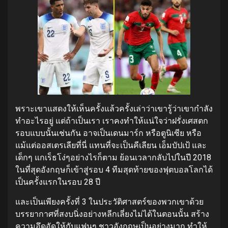
พราะเขาแสดงให้เห็นครั้งแล้วครั้งเล่าว่าเขารู้ว่าเขากำลัง
ทำอะไรอยู่ แต่ถ้าเป็นเรา เราคงทำให้แน่ใจว่าฝรั่งเศสตก
รอบแบบนั้นเช่นกัน อาจเป็นเดนมาร์ก หรือตูนิเซีย หรือ
แม้แต่ออสเตรเลียที่นี่ แทนที่จะเป็นคีเลียน เอ็มบัปเป้ และ
เด็กๆ แกเร็ธโง่ๆอย่างไรก็ตาม ย้อนเวลากลับไปในปี 2018
ในที่สุดอังกฤษก็เข้าสู่รอบ 4 ทีมสุดท้ายของฟุตบอลโลกได้
เป็นครั้งแรกในรอบ 28 ปี
และเป็นเพียงครั้งที่ 3 ในประวัติศาสตร์ของพวกเขาด้วย
บรรยากาศที่สงบนิ่งอย่างหลีกเลี่ยงไม่ได้ในตอนนั้น สร้าง
ความอึดอัดให้กับแฟนๆ ชาวอังกฤษเป็นอย่างมาก ทำให้