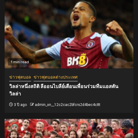
1 min read
ข่าวฟุตบอล
ข่าวฟุตบอลต่างประเทศ
วิลล่าหนึ่งสถิติ ลีออนไบลีย์เตือนเพื่อนร่วมทีมแอสตัน
วิลล่า
3 ปี ago
admin_xn__12c2cac2bfcrs2d4bec4c8t