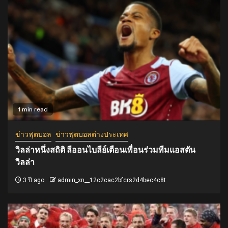
1 min read
ข่าวฟุตบอล
ข่าวฟุตบอลต่างประเทศ
วิลล่าหนึ่งสถิติ ลีออนไบลีย์เตือนเพื่อนร่วมทีมแอสตัน
วิลล่า
3 ปี ago
admin_xn__12c2cac2bfcrs2d4bec4c8t