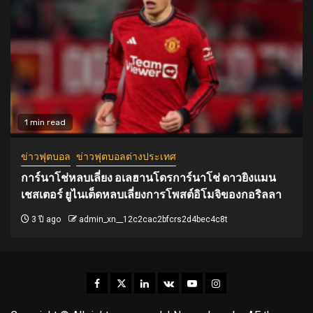
1 min read
ข่าวฟุตบอล
ข่าวฟุตบอลต่างประเทศ
การ์นาโช่หลบเลี่ยง อเลฮานโดรการ์นาโช่ ดาวยิงแมน
เชสเตอร์ ยูไนเต็ดหลบเลี่ยงการโพสต์อิโมจิของกอริลลา
3 ปี ago
admin_xn__12c2cac2bfcrs2d4bec4c8t
Facebook
Twitter
Linkedin
VK
Youtube
Instagram