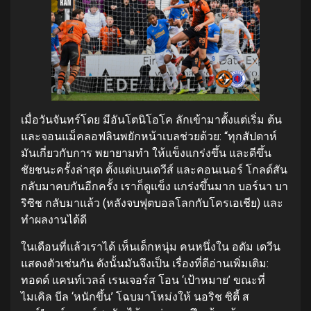
เมื่อวันจันทร์โดย มีอันโตนิโอโค ลักเข้ามาตั้งแต่เริ่ม ต้น
และจอนแม็คลอฟลินพยักหน้าเบลช่วยด้วย: “ทุกสัปดาห์
มันเกี่ยวกับการ พยายามทํา ให้แข็งแกร่งขึ้น และดีขึ้น
ชัยชนะครั้งล่าสุด ตั้งแต่เบนเดวีส์ และคอนเนอร์ โกลด์สัน
กลับมาคบกันอีกครั้ง เราก็ดูแข็ง แกร่งขึ้นมาก บอร์นา บา
ริซิช กลับมาแล้ว (หลังจบฟุตบอลโลกกับโครเอเชีย) และ
ทําผลงานได้ดี
ในเดือนที่แล้วเราได้ เห็นเด็กหนุ่ม คนหนึ่งใน อดัม เดวีน
แสดงตัวเช่นกัน ดังนั้นมันจึงเป็น เรื่องที่ดีอ่านเพิ่มเติม:
ทอดด์ แคนท์เวลล์ เรนเจอร์ส โอน ‘เป้าหมาย’ ขณะที่
ไมเคิล บีล ‘หนักขึ้น’ โฉบมาโหม่งให้ นอริช ซิตี้ ส