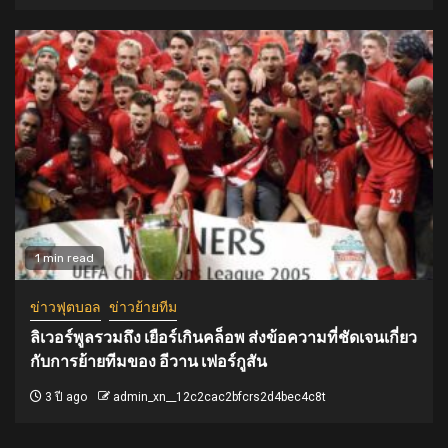
1 min read
ข่าวฟุตบอล
ข่าวย้ายทีม
ลิเวอร์พูลรวมถึง เยือร์เกินคล็อพ ส่งข้อความที่ชัดเจนเกี่ยว
กับการย้ายทีมของ อีวาน เฟอร์กูสัน
3 ปี ago
admin_xn__12c2cac2bfcrs2d4bec4c8t