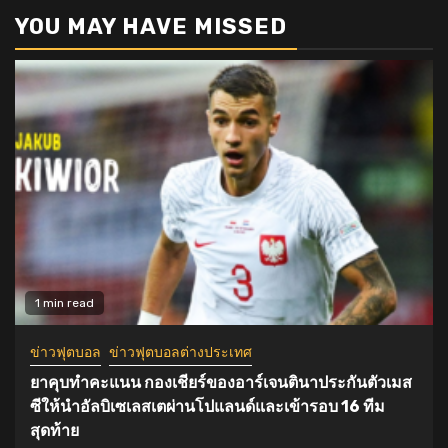
YOU MAY HAVE MISSED
1 min read
ข่าวฟุตบอล
ข่าวฟุตบอลต่างประเทศ
ยาคุบทำคะแนน กองเชียร์ของอาร์เจนตินาประกันตัวเมส
ซีให้นำอัลบิเซเลสเตผ่านโปแลนด์และเข้ารอบ 16 ทีม
สุดท้าย