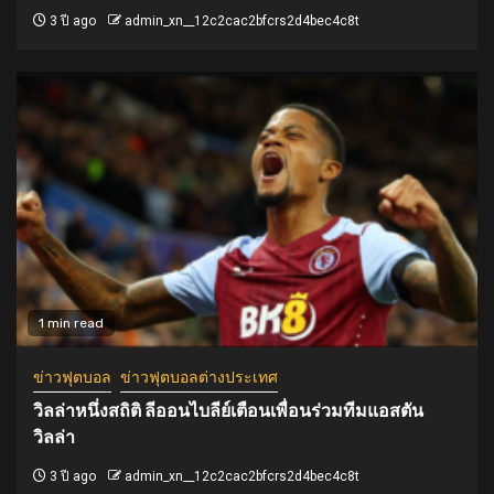
3 ปี ago
admin_xn__12c2cac2bfcrs2d4bec4c8t
1 min read
ข่าวฟุตบอล
ข่าวฟุตบอลต่างประเทศ
วิลล่าหนึ่งสถิติ ลีออนไบลีย์เตือนเพื่อนร่วมทีมแอสตัน
วิลล่า
3 ปี ago
admin_xn__12c2cac2bfcrs2d4bec4c8t