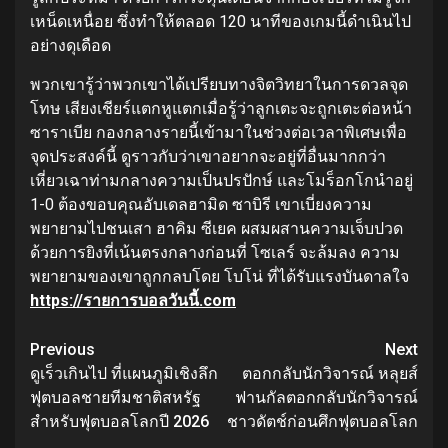
เหน็ดเหนื่อย ซึ่งทำให้ตลอด 120 นาทีของเกมนี้ดำเนินไป
อย่างดุเดือด
พวกเขารู้ว่าพวกเขาได้เปรียบทางจิตวิทยาในการดวลจุด
โทษ เสียงเชียร์แตกหูแตกเมื่อรู้ว่าลูกเตะจะถูกเตะต่อหน้า
ซาราเบีย กองกลางรายนี้เข้ามาในช่วงต่อเวลาพิเศษเพื่อ
จุดประสงค์นี้ ดูราวกับว่าเขาอยากจะอยู่ที่อื่นมากกว่า
เหี่ยวเฉาท่ามกลางความเป็นปรปักษ์ และโมร็อกโกนำอยู่
1-0 ต้องขอบคุณอับเดลฮามิด ซาบิรี เขาเบี่ยงความ
พยายามไปชนเสา ฮาคิม ซีเยค ผสมผสานความเจ็บปวด
ด้วยการยิงที่เน้นตรงกลางก่อนที่ โซเลร์ จะล้มลง ความ
พยายามของเขาถูกกลบโดย โบโน่ ที่ได้รับแรงบันดาลใจ
https://รายการบอลวันนี้.com
Continue
Previous
Next
ดูเร็วเกินไป ที่แผนภูมิเชิงลึก
ตอกกลับนักวิจารณ์ หลุยส์
Reading
ฟุตบอลชายทีมชาติสหรัฐ
ฟานกัลตอกกลับนักวิจารณ์
สำหรับฟุตบอลโลกปี 2026
ชาวดัตช์ก่อนศึกฟุตบอลโลก