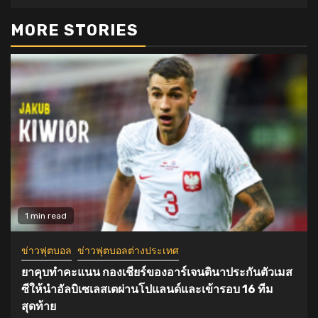
MORE STORIES
1 min read
ข่าวฟุตบอล
ข่าวฟุตบอลต่างประเทศ
ยาคุบทำคะแนน กองเชียร์ของอาร์เจนตินาประกันตัวเมส
ซีให้นำอัลบิเซเลสเตผ่านโปแลนด์และเข้ารอบ 16 ทีม
สุดท้าย