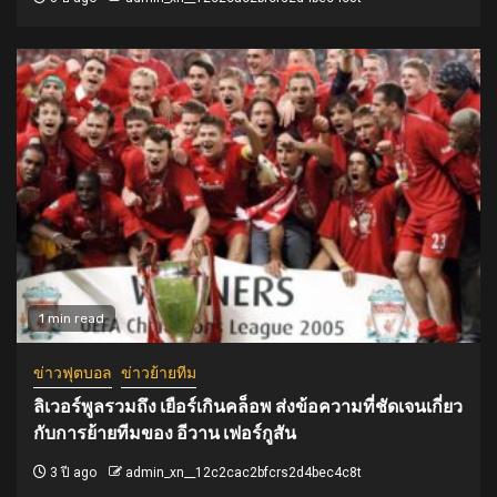
1 min read
ข่าวฟุตบอล
ข่าวย้ายทีม
ลิเวอร์พูลรวมถึง เยือร์เกินคล็อพ ส่งข้อความที่ชัดเจนเกี่ยว
กับการย้ายทีมของ อีวาน เฟอร์กูสัน
3 ปี ago
admin_xn__12c2cac2bfcrs2d4bec4c8t