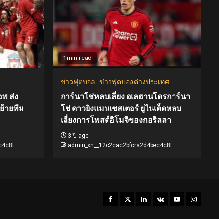
1 min read
ข่าวฟุตบอล
ข่าวฟุตบอลต่างประเทศ
อพ ส่ง
การ์นาโช่หลบเลี่ยง อเลฮานโดรการ์นา
ย้ายทีม
โช่ ดาวยิงแมนเชสเตอร์ ยูไนเต็ดหลบ
เลี่ยงการโพสต์อิโมจิของกอริลลา
3 ปี ago
c4c8t
admin_xn__12c2cac2bfcrs2d4bec4c8t
Facebook
Twitter
Linkedin
VK
Youtube
Instagr