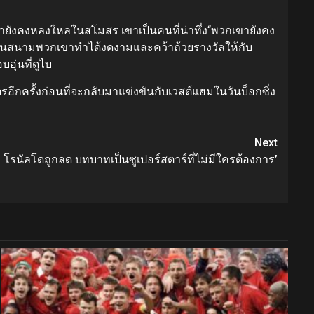
ังคงหลงใหลในสโมสร เขาเป็นคนที่น่าทึ่ง“พวกเขายังคง
่าในสนามพวกเขาทำได้งดงามและคว้าถ้วยรางวัลให้กับ
ุ่นที่ดูไบ
อีกครั้งก่อนที่จะกลับมาแข่งขันกับเวสต์แฮมในวันบ็อกซิ่ง
Next
โรนัลโดถูกลด บทบาทเป็นซูเปอร์สตาร์ที่ไม่มีใครต้องการ’