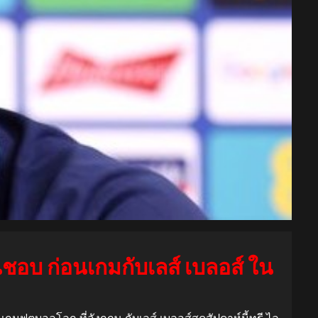
ื่นชอบ ก่อนเกมกับเลส์ เบลอส์ ใน