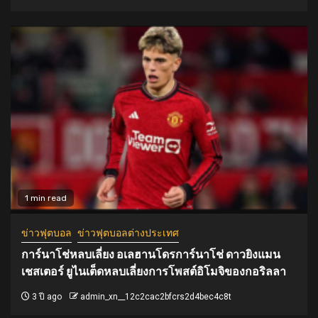
1 min read
ข่าวฟุตบอล
ข่าวฟุตบอลต่างประเทศ
การ์นาโช่หลบเลี่ยง อเลฮานโดรการ์นาโช่ ดาวยิงแมน
เชสเตอร์ ยูไนเต็ดหลบเลี่ยงการโพสต์อิโมจิของกอริลลา
3 ปี ago
admin_xn__12c2cac2bfcrs2d4bec4c8t