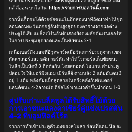
นาธาน บรอดเฮด ก็มาได้ประตูตีเสมอจากลูกยิงของ เลติ
กส์ ลีออน บาโลกัน
https://รายการบอลวันนี้.com
จากนั้นก็ตอบโต้ด้วยชัยชนะในอีกสองนาทีถัดมาทําให้ชุด
ลอนดอนตะวันตกอยู่อันดับสูงสุดของตารางจากผลต่าง
ประตูได้เสีย แบล็คเบิร์นอันดับสองยังคงผลักดันเรนเจอร์ส
ในการประชุมสุดยอดและเป็นชัยชนะ 2-1
เหนือเบอร์มิงแฮมที่อีวูดพาร์คเมื่อวันเสาร์ประตูจาก แซม
กัลลาเกอร์และ อดัม วอร์ตัน ทําให้โรเวอร์สเก็บชัยชนะ
ในลีกเป็นนัดที่ 3 ติดต่อกัน โดยสกอตต์ โฮแกน ทําประตู
ปลอบใจให้เบอร์มิงแฮม เบิร์นลี่ย์ ตามหลัง 2 แต้มอันดบ 3
อยู่ 1 แต้ม หลังคัมแบ็กสุดสวยในครึ่งหลังกับซันเดอร์
แลนด์ชนะ 4-2อาหมัด ดิอัลโล่ พาแมวดําขึ้นนําก่อน 1-0
คู่ปรับเก่าแบล็คพูลได้รับสิทธิ์โม้ด้วย
การเอาชนะแลงคาเชียร์คู่แข่งเปรสตัน
4-2 ที่บลูมฟิลด์โร้ด
จากการทําเข้าประตูตัวเองของสโมสร ก่อนที่แดน นีล จะ