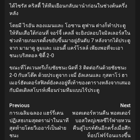
ได้ไซรัส คริสตี้ ให้ทีมเยือนกลับมานําก่อนในช่วงต้นครึ่ง
หลัง
โดยมี ไรอัน ลองแมนและ โอซาน ตูฟาน ต่างก็ทําประตู
ให้ทีมเสือใต้ก่อนที่ จอร์จี้ เคลลี่ จะยิงปลอบใจมิลเลอร์สใน
ช่วงท้ายเกมเรดดิ้งขยับขึ้นมาอยู่อันดับ 7 หลังจากได้ประตู
จาก มามาดู ลูมและ แอนดี้ แคร์โรลล์ เพียงพอที่จะเอา
ชนะบริสตอล ซิตี้ 2-0
ขณะที่โคเวนทรีเก็บชัยชนะนัดที่ 3 ติดต่อกันด้วยชัยชนะ
2-0 กับสโต๊ค ด้วยประตูจาก เจมี่ อัลเลนและ กุสตาโว่ ฮา
เมอร์ฮัดเดอร์สฟิลด์ยังคงอยู่ที่เท้าของตารางหลังจากเสมอ
กับมิดเดิลสโบรห์เพื่อนร่วมทีมแบบไร้ประตู
Continue
Previous
Next
การเฉลิมฉลอง แฮร์รี่เคน
พอตเตอร์หวนคืน พอตเตอร์
Reading
ปฏิเสธเกมสุดดราม่าในนาที
บอสใหญ่เชลซีไร้พ่ายหวน
สุดท้ายโดยวีเออาร์เป็นฝ่าย
คืนสู่ไบรท์ตันอีกครั้งเมื่อศึก
ชนะ
ท็อปโฟร์ร้อนแรงขึ้น