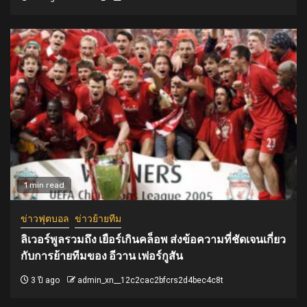
1 min read
ข่าวฟุตบอล
ข่าวย้ายทีม
ลิเวอร์พูลรวมถึง เยือร์เกินคล็อพ ส่งข้อความที่ชัดเจนเกี่ยว
กับการย้ายทีมของ อีวาน เฟอร์กูสัน
3 ปี ago
admin_xn__12c2cac2bfcrs2d4bec4c8t