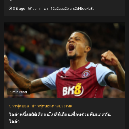
3 ปี ago
admin_xn__12c2cac2bfcrs2d4bec4c8t
1 min read
ข่าวฟุตบอล
ข่าวฟุตบอลต่างประเทศ
วิลล่าหนึ่งสถิติ ลีออนไบลีย์เตือนเพื่อนร่วมทีมแอสตัน
วิลล่า