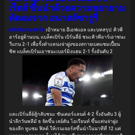
เร็ตส์ ขึ้นนําด้วยความพยายาม
ดัดผมจาก อนาสส์ซารูรี่
ผลักดันเรนเจอร์ส
เป้าหมาย อีเอฟแอล และบทสรุป: คิวพี
อาร์อยู่ด้านบน; แบล็คเบิร์น เบิร์นลี่ย์ ชนะคิวพีอาร์เอาชนะ
วีแกน 2-1 เพื่อรั้งตําแหน่งจ่าฝูงของสกายเบตแชมเปี้ยน
ชิพ แบล็คเบิร์นเอาชนะเบอร์มิงแฮม 2-1 รั้งอันดับ 2
และเบิร์นลี่ย์สู้กลับชนะ ซันเดอร์แลนด์ 4-2 รั้งอันดับ 3 ผู้
นําลีกวันพลีมั ธ จัดขึ้น เลย์ตัน โอเรียนท์ ขึ้นแท่นจ่าฝูง
ของลีก ทูแซม ฟิลด์ ให้เรนเจอร์สขึ้นนําในนาทีที่ 12 แต่