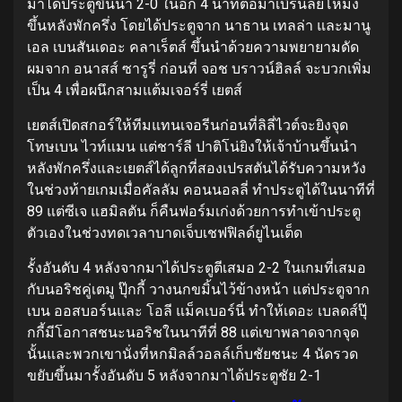
มาได้ประตูขึ้นนํา 2-0 ในอีก 4 นาทีต่อมาเบิร์นลี่ย์โหม่ง
ขึ้นหลังพักครึ่ง โดยได้ประตูจาก นาธาน เทลล่า และมานู
เอล เบนสันเดอะ คลาเร็ตส์ ขึ้นนําด้วยความพยายามดัด
ผมจาก อนาสส์ ซารูรี่ ก่อนที่ จอช บราวน์ฮิลล์ จะบวกเพิ่ม
เป็น 4 เพื่อผนึกสามแต้มเจอร์รี่ เยตส์
เยตส์เปิดสกอร์ให้ทีมแทนเจอรีนก่อนที่ลิลี่ไวต์จะยิงจุด
โทษเบน ไวท์แมน แต่ชาร์ลี ปาติโน่ยิงให้เจ้าบ้านขึ้นนํา
หลังพักครึ่งและเยตส์ได้ลูกที่สองเปรสตันได้รับความหวัง
ในช่วงท้ายเกมเมื่อคัลลัม คอนนอลลี่ ทําประตูได้ในนาทีที่
89 แต่ซีเจ แฮมิลตัน ก็คืนฟอร์มเก่งด้วยการทําเข้าประตู
ตัวเองในช่วงทดเวลาบาดเจ็บเชฟฟิลด์ยูไนเต็ด
รั้งอันดับ 4 หลังจากมาได้ประตูตีเสมอ 2-2 ในเกมที่เสมอ
กับนอริชคู่เตมู ปุ๊กกี้ วางนกขมิ้นไว้ข้างหน้า แต่ประตูจาก
เบน ออสบอร์นและ โอลี แม็คเบอร์นี่ ทําให้เดอะ เบลดส์ปุ๊
กกี้มีโอกาสชนะนอริชในนาทีที่ 88 แต่เขาพลาดจากจุด
นั้นและพวกเขานั่งที่หกมิลล์วอลล์เก็บชัยชนะ 4 นัดรวด
ขยับขึ้นมารั้งอันดับ 5 หลังจากมาได้ประตูชัย 2-1