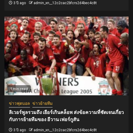
3 ปี ago
admin_xn__12c2cac2bfcrs2d4bec4c8t
1 min read
ข่าวฟุตบอล
ข่าวย้ายทีม
ลิเวอร์พูลรวมถึง เยือร์เกินคล็อพ ส่งข้อความที่ชัดเจนเกี่ยว
กับการย้ายทีมของ อีวาน เฟอร์กูสัน
3 ปี ago
admin_xn__12c2cac2bfcrs2d4bec4c8t