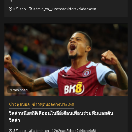
3 ปี ago
admin_xn__12c2cac2bfcrs2d4bec4c8t
1 min read
ข่าวฟุตบอล
ข่าวฟุตบอลต่างประเทศ
วิลล่าหนึ่งสถิติ ลีออนไบลีย์เตือนเพื่อนร่วมทีมแอสตัน
วิลล่า
3 ปี ago
admin_xn__12c2cac2bfcrs2d4bec4c8t