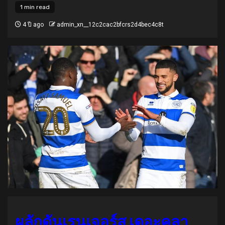
1 min read
4 ปี ago
admin_xn__12c2cac2bfcrs2d4bec4c8t
ผลักดันเรนเจอร์ส เดอะคลา