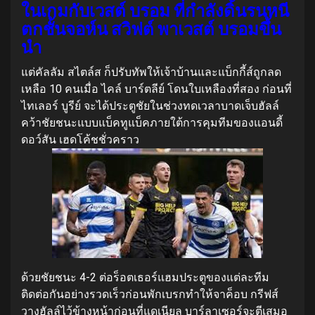
ในเกมกับเวสต์ บรอม ที่กําลังดิ้นรนหนี
ตกชั้นจอห์น สวิฟต์ พาเวสต์ บรอมขึ้น
นํา
แต่คัลลัม สไตล์ส ก็ปรับทัพให้เจ้าบ้านและแบ็กกี้ส์ถูกลด
เหลือ 10 คนเมื่อ ไคล์ บาร์ตลีย์ โดนใบเหลืองที่สอง ก่อนที่
ไทเลอร์ บูรีย์ จะได้ประตูชัยในช่วงทดเวลาบาดเจ็บฮัลล์
คว้าชัยชนะแบบแบ็คทูแบ็คภายใต้การคุมทีมของแอนดี้
ดอว์สัน เฮดโค้ชชั่วคราว
ด้วยชัยชนะ 4-2 ต่อร็อตเธอร์แฮมประตูของแต่ละทีม
ติดต่อกันอย่างรวดเร็วก่อนพักเบรกทําให้จาค็อบ กรีฟส์
วางฮัลล์ไว้ข้างหน้าก่อนที่แดเนียล บาร์ลาเซอร์จะตีเสมอ