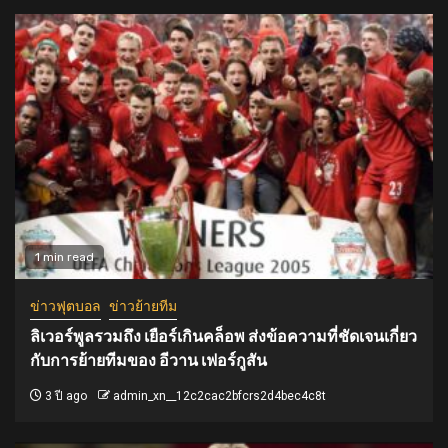
1 min read
ข่าวฟุตบอล
ข่าวย้ายทีม
ลิเวอร์พูลรวมถึง เยือร์เกินคล็อพ ส่งข้อความที่ชัดเจนเกี่ยว
กับการย้ายทีมของ อีวาน เฟอร์กูสัน
3 ปี ago
admin_xn__12c2cac2bfcrs2d4bec4c8t