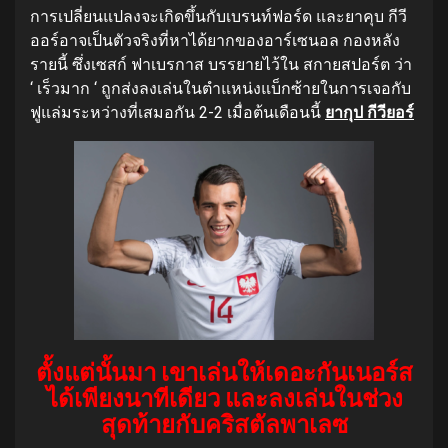
การเปลี่ยนแปลงจะเกิดขึ้นกับเบรนท์ฟอร์ด และยาคุบ กีวี
ออร์อาจเป็นตัวจริงที่หาได้ยากของอาร์เซนอล กองหลัง
รายนี้ ซึ่งเซสก์ ฟาเบรกาส บรรยายไว้ใน สกายสปอร์ต ว่า
‘ เร็วมาก ‘ ถูกส่งลงเล่นในตำแหน่งแบ็กซ้ายในการเจอกับ
ฟูแล่มระหว่างที่เสมอกัน 2-2 เมื่อต้นเดือนนี้
ยากุป กีวียอร์
ตั้งแต่นั้นมา เขาเล่นให้เดอะกันเนอร์ส
ได้เพียงนาทีเดียว และลงเล่นในช่วง
สุดท้ายกับคริสตัลพาเลซ