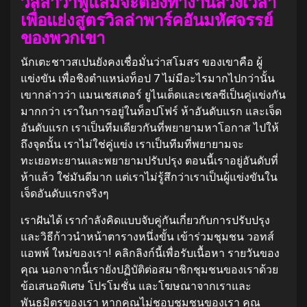
วิลล่าว่าฟูแล่มจะต้องทำงานล่วงเวลา
เพื่อแย่งสูตรวิลล่าพาร์คอันมหัศจรรย์
ของพวกเขา
นักเตะชาวสเปนยังคงเชื่อมั่นว่าสโมสร ของเขาคือ ผู้
แข่งขัน เพื่อชิงตำแหน่งท็อป 7 ไม่มีอะไรมากไปกว่านั้น
เขากล่าวว่า แมนเชสเตอร์ ยูไนเต็ดและเชลซีเป็นคู่แข่งกัน
มากกว่า เราในการอยู่ในท็อปโฟร์ ห้าอันดับแรก และเจ็ด
อันดับแรก เราเป็นทีมเดียวกันที่พยายามหาโอกาส ไปให้
ถึงจุดนั้น เราไม่ใช่คู่แข่ง เราเป็นทีมที่พยายามจะ
ทะเยอทะยานและพยายามปรับปรุง ตอนนี้เราอยู่อันดับที่
ห้าแล้ว ใช่มันดีมาก แต่เราไม่รู้สึกว่าเราเป็นผู้แข่งขันใน
เจ็ดอันดับแรกจริงๆ
เราฝันได้ เรากำลังคิดแบบจับคู่กันเกี่ยวกับการปรับปรุง
และวิธีก้าวนำหน้าตารางหนึ่งขั้น เข้าร่วมชุมชน วอทส์
แอพพ์ ใหม่ของเรา! คลิกลิงก์นี้เพื่อรับเนื้อหา รายวันของ
คุณ นอกจากนี้เรายังปฏิบัติต่อสมาชิกชุมชนของเราด้วย
ข้อเสนอพิเศษ โปรโมชั่น และโฆษณาจากเราและ
พันธมิตรของเรา หากคุณไม่ชอบชุมชนของเรา คุณ