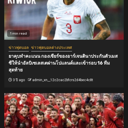
1 min read
ข่าวฟุตบอล
ข่าวฟุตบอลต่างประเทศ
ยาคุบทำคะแนน กองเชียร์ของอาร์เจนตินาประกันตัวเมส
ซีให้นำอัลบิเซเลสเตผ่านโปแลนด์และเข้ารอบ 16 ทีม
สุดท้าย
3 ปี ago
admin_xn__12c2cac2bfcrs2d4bec4c8t