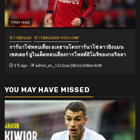
1 min read
ข่าวฟุตบอล
ข่าวฟุตบอลต่างประเทศ
การ์นาโช่หลบเลี่ยง อเลฮานโดรการ์นาโช่ ดาวยิงแมน
เชสเตอร์ ยูไนเต็ดหลบเลี่ยงการโพสต์อิโมจิของกอริลลา
3 ปี ago
admin_xn__12c2cac2bfcrs2d4bec4c8t
YOU MAY HAVE MISSED