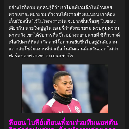
อย่างไรก็ตาม ทุกคนรู้ดีว่าเราไม่แพ้เกมลีกในบ้านเลย
พวกเขาจะพยายาม ทำงานให้เราอย่างแน่นอน เราต้อง
เก็บเรื่องนั้น ไว้ในใจเพราะมัน จะยากขึ้นเรื่อยๆ ในขณะ
เดียวกัน นายใหญ่อูไน เอเมรี่กำลังพยายาม ควบคุมความ
คาดหวัง เขาได้รับการตื่นขึ้น อย่างหยาบคายที่ ซิตี้กราวด์
เมื่อสัปดาห์ที่แล้ว วิลล่ามีโอกาสขยับขึ้นไปอยู่อันดับสาม
แต่ กลับโชว์ผลงานที่น่าเบื่อ ในมิดแลนด์ตะวันออก ไม่ว่า
ฟอร์มของพวกเขา จะเป็นอย่างไร
ลีออน ไบลีย์เตือนเพื่อนร่วมทีมแอสตัน