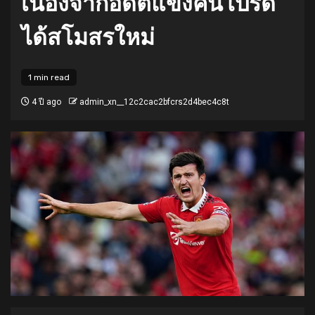
เนื่องจากอดีตแข้งคนโปรด
ได้สโมสรใหม่
1 min read
4 ปี ago
admin_xn__12c2cac2bfcrs2d4bec4c8t