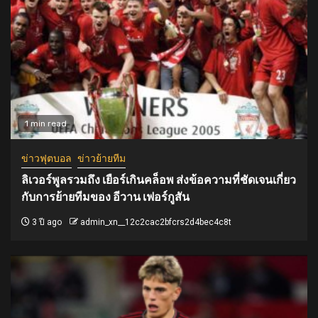
1 min read
ข่าวฟุตบอล
ข่าวย้ายทีม
ลิเวอร์พูลรวมถึง เยือร์เกินคล็อพ ส่งข้อความที่ชัดเจนเกี่ยว
กับการย้ายทีมของ อีวาน เฟอร์กูสัน
3 ปี ago
admin_xn__12c2cac2bfcrs2d4bec4c8t