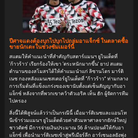
ปีศาจแดงต้องบุกไปบุกไปถล่มอาแจ็กซ์ ในตลาดซื้อ
ขายนักเตะในช่วงซัมเมอร์นี้
สแตมให้คําแนะนําที่สําคัญกับสตาร์แมนฯ ยูไนเต็ดที่
‘ก้าวร้าว’ เรียกร้องให้เขา ‘ตระหนักมากขึ้น’ ยาป สแตม
ตํานานของสโมสรได้ให้คําแนะนําแก่ ลิซานโดร มาร์ติ
เนซ กองหลังแมนเชสเตอร์ยูไนเต็ดที่ “ก้าวร้าว” ท่ามกลาง
การเริ่มต้นที่แข็งแกร่งของเขานับตั้งแต่เซ็นสัญญากับอา
แจ็กซ์ หลังจากที่พวกเขาคว้าตัวเอริค เท็น ฮัก ผู้จัดการทีม
ไปครอง
สิ่งนี้ได้พิสูจน์แล้วว่าเป็นกรณีนี้ เมื่อมาร์ติเนซและแอนโท
นีเข้าร่วมแมนฯ ยูไนเต็ดด้วยค่าตัวมหาศาลจากยักษ์ใหญ่
ชาวดัตช์ มีการจ่ายเงินประมาณ 56 ล้านปอนด์ให้กับอา
แจ็กซ์ เพื่อนํามาร์ติเนซเข้าสู่พรีเมียร์ลีก อาร์เซนอลยังพุ่ง