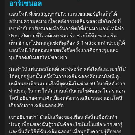
อาร์เซนอล
แอนโทนี่ ที่เซ็นสัญญากับนิว แมนเชสเตอร์ยูไนเต็ดได้
อธิบายความหมายเบื้องหลังการเฉลิมฉลองเสือโคร่ง ที่
เขาทํากับอาร์เซนอลเมื่อวันอาทิตย์ที่ผ่านมา แอนโทนี่ทํา
ประตูเปิดเกมที่โอลด์แทรฟฟอร์ด ช่วยให้ทีมของเอริค
เท็น ฮัก บุกไปชนะคู่แข่งที่ดุเดือด 3-1 หลังจากทําประตูได้
แอนโทนี ได้ฉลองหลายครั้งซึ่งครั้งแรกคือการจูบและ
ทุบตียอดสโมสรใหม่ของเขา
มันทําให้แฟนบอลโอลด์แทรฟฟอร์ด คลั่งไคล้และเขาก็ไม่
ได้หยุดอยู่แค่นั้น หนึ่งในการเฉลิมฉลองคือแอนโทนี ดู
เหมือนจะเลียนแบบเสือที่จุดหนึ่งในช่วง 60 วินาทีหลังจาก
ทําประตู ในการให้สัมภาษณ์ กับเว็บไซต์ของสโมสร แอน
โทนี อธิบายความคิดเบื้องหลังการเฉลิมฉลอง แอนโทนี
เกี่ยวกับการเฉลิมฉลองเสือ
เขาอธิบายว่า” มันเป็นเรื่องของเพื่อน ดังนั้นเมื่อฉันทํา
ประตู เพื่อนของฉันรู้ว่ามันคืออะไรมันเป็นเสือ พวกเขารู้
และนั่นคือวิธีที่ฉันเฉลิมฉลอง” เมื่อพูดถึงความรู้สึกของ