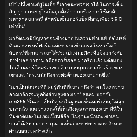
เป้าไปที่เขาแต่ยูไนเต็ด ก็เอาชนะพวกเขาได้ ในการเซ็น
สัญญา แมนฯ ยูไนเต็ดถูกตั้งคําถามเรื่องการใช้ค่าตัว
มหาศาลขนาดนี้ สําหรับเซ็นเตอร์แบ็คที่อายุเพียง 5’9 ปี
เท่านั้น”
มาร์ติเนซมีปัญหาค่อนข้างมากในความพ่ายแพ้ ต่อไบรท์
ตันและเบรนท์ฟอร์ด แต่เขามาแข็งแกร่ง ในช่วงไม่กี่
สัปดาห์ที่ผ่านมา เขาได้ร่วมเป็นพันธมิตรที่แข็งแกร่งกับ
ราฟาเอล วาราน อดีตสตาร์เรอัล มาดริด แล้ว แต่สแตม
ได้เตือนมาร์ติเนซว่าเขา ต้องควบคุมความก้าวร้าวของ
เขาและ “ตระหนักถึงการต่อต้านของเขามากขึ้น”
“เขาเป็นนักเตะที่ดี ผมรู้ทันทีที่เขามาถึงว่า คนในสหราช
อาณาจักรจะพูดถึงส่วนสูงของเขา” สแตม บอกกับ
เบท365 “นั่นอาจเป็นปัญหาในฐานะเซ็นเตอร์แบ็ค, ไม่สูง
ขนาดนั้น แต่เขาแสดงให้เห็นถึงคุณภาพของเขา ที่นี่ใน
ทีมชาติและในแชมเปี้ยนส์ลีก “ในฐานะนักเตะเขาเล่น
บอลได้สบายมาก ๆ คุณจะเห็นว่าเขาพยายามหาจังหวะ
ผ่านบอลระหว่างเส้น