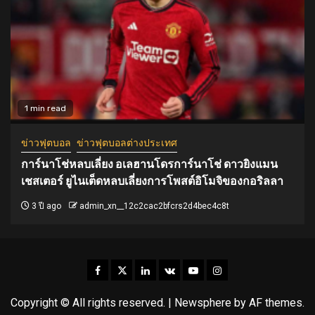
1 min read
ข่าวฟุตบอล
ข่าวฟุตบอลต่างประเทศ
การ์นาโช่หลบเลี่ยง อเลฮานโดรการ์นาโช่ ดาวยิงแมน
เชสเตอร์ ยูไนเต็ดหลบเลี่ยงการโพสต์อิโมจิของกอริลลา
3 ปี ago
admin_xn__12c2cac2bfcrs2d4bec4c8t
Facebook
Twitter
Linkedin
VK
Youtube
Instagram
Copyright © All rights reserved.
|
Newsphere
by AF themes.