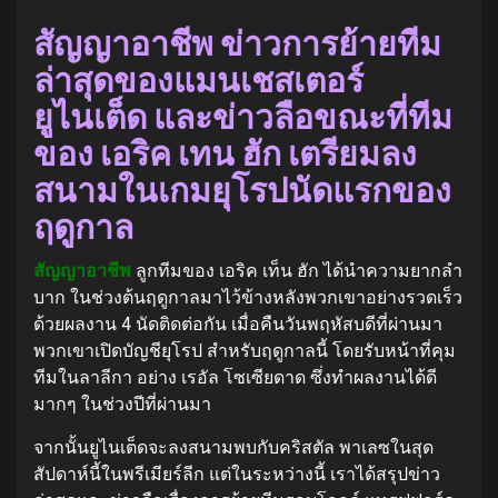
สัญญาอาชีพ ข่าวการย้ายทีม
ล่าสุดของแมนเชสเตอร์
ยูไนเต็ด และข่าวลือขณะที่ทีม
ของ เอริค เทน ฮัก เตรียมลง
สนามในเกมยุโรปนัดแรกของ
ฤดูกาล
สัญญาอาชีพ
ลูกทีมของ เอริค เท็น ฮัก ได้นําความยากลํา
บาก ในช่วงต้นฤดูกาลมาไว้ข้างหลังพวกเขาอย่างรวดเร็ว
ด้วยผลงาน 4 นัดติดต่อกัน เมื่อคืนวันพฤหัสบดีที่ผ่านมา
พวกเขาเปิดบัญชียุโรป สําหรับฤดูกาลนี้ โดยรับหน้าที่คุม
ทีมในลาลีกา อย่าง เรอัล โซเซียดาด ซึ่งทําผลงานได้ดี
มากๆ ในช่วงปีที่ผ่านมา
จากนั้นยูไนเต็ดจะลงสนามพบกับคริสตัล พาเลซในสุด
สัปดาห์นี้ในพรีเมียร์ลีก แต่ในระหว่างนี้ เราได้สรุปข่าว