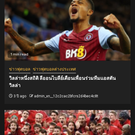
1 min read
ข่าวฟุตบอล
ข่าวฟุตบอลต่างประเทศ
วิลล่าหนึ่งสถิติ ลีออนไบลีย์เตือนเพื่อนร่วมทีมแอสตัน
วิลล่า
3 ปี ago
admin_xn__12c2cac2bfcrs2d4bec4c8t