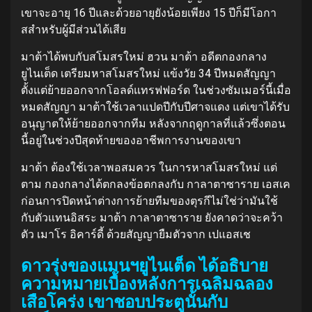
เขาจะอายุ 16 ปีและด้วยอายุยังน้อยเพียง 15 ปีก็มีโอกา
สสําหรับผู้มีส่วนได้เสีย
มาต้าได้พบกับสโมสรใหม่ ฮวน มาต้า อดีตกองกลาง
ยูไนเต็ด เตรียมหาสโมสรใหม่ แข้งวัย 34 ปีหมดสัญญา
ตั้งแต่ย้ายออกจากโอลด์แทรฟฟอร์ด ในช่วงซัมเมอร์นี้เมื่อ
หมดสัญญา มาต้าใช้เวลาแปดปีกับปีศาจแดง แต่เขาได้รับ
อนุญาตให้ย้ายออกจากทีม หลังจากฤดูกาลที่แล้วซึ่งตอน
นี้อยู่ในช่วงปีสุดท้ายของอาชีพการงานของเขา
มาต้า ต้องใช้เวลาพอสมควร ในการหาสโมสรใหม่ แต่
ตาม กองกลางได้ตกลงข้อตกลงกับ กาลาตาซาราย เอสเค
ก่อนการปิดหน้าต่างการย้ายทีมของตุรกีไม่ใช่ว่ามันใช้
กับตัวแทนอิสระ มาต้า กาลาตาซาราย ยังคาดว่าจะคว้า
ตัว เมาโร อิคาร์ดี้ ด้วยสัญญายืมตัวจาก เปแอสเช
ดาวรุ่งของแมนฯยูไนเต็ด ได้อธิบาย
ความหมายเบื้องหลังการเฉลิมฉลอง
เสือโคร่ง เขาชอบประตูนั้นกับ