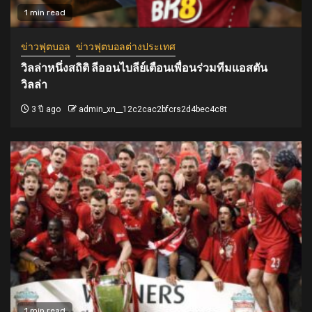
1 min read
ข่าวฟุตบอล
ข่าวฟุตบอลต่างประเทศ
วิลล่าหนึ่งสถิติ ลีออนไบลีย์เตือนเพื่อนร่วมทีมแอสตัน
วิลล่า
3 ปี ago
admin_xn__12c2cac2bfcrs2d4bec4c8t
1 min read