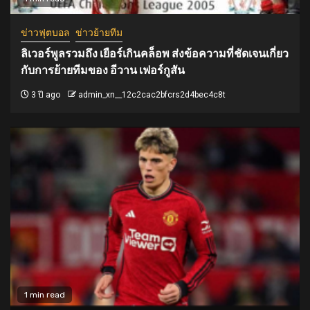
ข่าวฟุตบอล
ข่าวย้ายทีม
ลิเวอร์พูลรวมถึง เยือร์เกินคล็อพ ส่งข้อความที่ชัดเจนเกี่ยว
กับการย้ายทีมของ อีวาน เฟอร์กูสัน
3 ปี ago
admin_xn__12c2cac2bfcrs2d4bec4c8t
1 min read