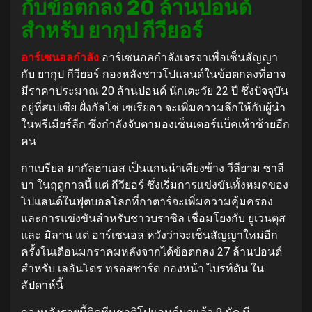
กับข้อตกลง 20 ล้านปอนด์
สำหรับ ยากุป กีวียอร์
อาร์เซนอลกำลัง
อาร์เซนอลกำลังเจรจาเพื่อเซ็นสัญญา
กับ ยากุป กีวียอร์ กองหลังชาวโปแลนด์ในข้อตกลงที่อาจ
มีราคาประมาณ 20 ล้านปอนด์ นักเตะวัย 22 ปี ซึ่งปัจจุบัน
อยู่ที่สเปเซีย ฝั่งกัลโช่ เซเรียอา จะเพิ่มความลึกให้กับผู้นำ
ในพรีเมียร์ลีก ซึ่งกำลังจับตามองเซ็นเตอร์แบ็คเท้าซ้ายอีก
คน
กาเบรียล มากัลฮาเอส เป็นแกนนำเคียงข้าง วีลียาม ซาลี
บา ในฤดูกาลนี้ แต่ กีวียอร์ ซึ่งเริ่มการแข่งขันทั้งหมดของ
โปแลนด์ในฟุตบอลโลกที่กาตาร์จะเพิ่มความคุ้มครอง
และการแข่งขันสำหรับชาวบราซิล เชื่อมโยงกับ ยูเวนตุส
และ มิลาน แต่ อาร์เซนอล หวังว่าจะเซ็นสัญญาใหม่อีก
ครั้งในเดือนมกราคมหลังจากได้ข้อตกลง 27 ล้านปอนด์
สำหรับ เลอันโดร ทรอสซาร์ด กองหน้า ไบรท์ตัน ใน
สัปดาห์นี้