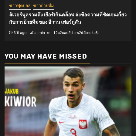
ข่าวฟุตบอล
ข่าวย้ายทีม
ลิเวอร์พูลรวมถึง เยือร์เกินคล็อพ ส่งข้อความที่ชัดเจนเกี่ยว
กับการย้ายทีมของ อีวาน เฟอร์กูสัน
3 ปี ago
admin_xn__12c2cac2bfcrs2d4bec4c8t
YOU MAY HAVE MISSED