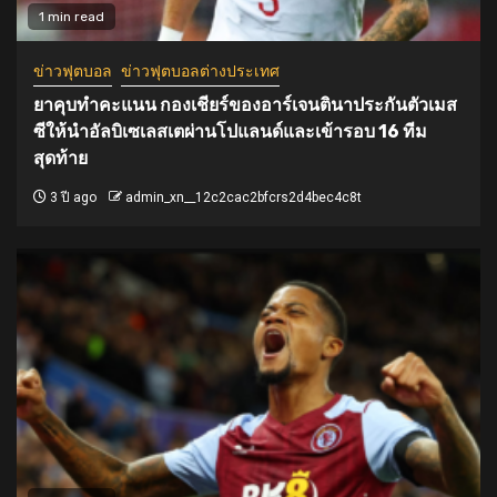
1 min read
ข่าวฟุตบอล
ข่าวฟุตบอลต่างประเทศ
ยาคุบทำคะแนน กองเชียร์ของอาร์เจนตินาประกันตัวเมส
ซีให้นำอัลบิเซเลสเตผ่านโปแลนด์และเข้ารอบ 16 ทีม
สุดท้าย
3 ปี ago
admin_xn__12c2cac2bfcrs2d4bec4c8t