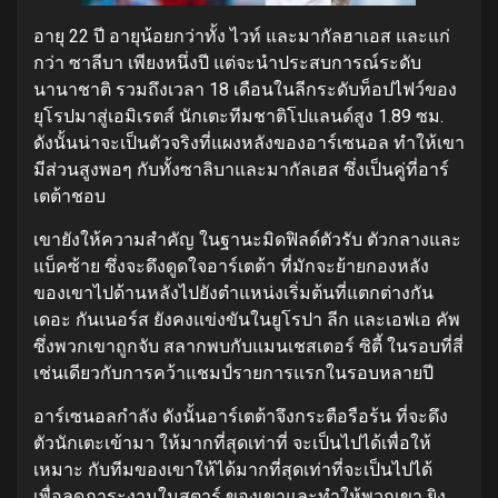
อายุ 22 ปี อายุน้อยกว่าทั้ง ไวท์ และมากัลฮาเอส และแก่
กว่า ซาลีบา เพียงหนึ่งปี แต่จะนำประสบการณ์ระดับ
นานาชาติ รวมถึงเวลา 18 เดือนในลีกระดับท็อปไฟว์ของ
ยุโรปมาสู่เอมิเรตส์ นักเตะทีมชาติโปแลนด์สูง 1.89 ซม.
ดังนั้นน่าจะเป็นตัวจริงที่แผงหลังของอาร์เซนอล ทำให้เขา
มีส่วนสูงพอๆ กับทั้งซาลิบาและมากัลเฮส ซึ่งเป็นคู่ที่อาร์
เตต้าชอบ
เขายังให้ความสำคัญ ในฐานะมิดฟิลด์ตัวรับ ตัวกลางและ
แบ็คซ้าย ซึ่งจะดึงดูดใจอาร์เตต้า ที่มักจะย้ายกองหลัง
ของเขาไปด้านหลังไปยังตำแหน่งเริ่มต้นที่แตกต่างกัน
เดอะ กันเนอร์ส ยังคงแข่งขันในยูโรปา ลีก และเอฟเอ คัพ
ซึ่งพวกเขาถูกจับ สลากพบกับแมนเชสเตอร์ ซิตี้ ในรอบที่สี่
เช่นเดียวกับการคว้าแชมป์รายการแรกในรอบหลายปี
อาร์เซนอลกำลัง ดังนั้นอาร์เตต้าจึงกระตือรือร้น ที่จะดึง
ตัวนักเตะเข้ามา ให้มากที่สุดเท่าที่ จะเป็นไปได้เพื่อให้
เหมาะ กับทีมของเขาให้ได้มากที่สุดเท่าที่จะเป็นไปได้
เพื่อลดภาระงานในสตาร์ ของเขาและทำให้พวกเขา ยิง