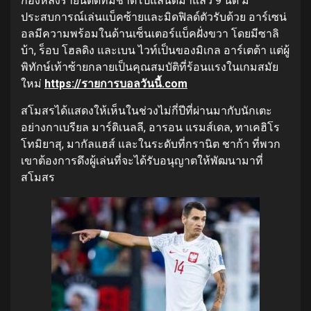
กองหลังรายนี้ติดทีมชาติโปแลนด์มาแล้ว 9 นัด มี
ประสบการณ์เล่นแบ็คซ้ายและมิดฟิลด์ตัวรับด้วย อาร์เซน่
อลมีความพร้อมในด้านเซ็นเตอร์แบ็คฝั่งขวา โดยมีซาลิ
บ้า, ร็อบ โฮลดิง และเบน ไวท์เป็นของมิเกล อาร์เตต้า แต่ผู้
พิทักษ์เท้าซ้ายกลายเป็นคุณสมบัติที่ร้อนแรงในเกมสมัย
ใหม่
https://รายการบอลวันนี้.com
สโมสรได้แสดงให้เห็นในช่วงไม่กี่ปีที่ผ่านมากับนักเตะ
อย่างกาเบรียล มาร์ติเนลลี, อารอน แรมส์เดล, ทาเคฮิโร
โทมิยาสุ, มากัลแฮส์ และในระดับที่กรานิต ชาก้า ที่พวก
เขาต้องการดึงผู้เล่นที่จะได้รับอนุญาตให้พัฒนามาที่
สโมสร