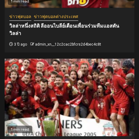
1 min read
ข่าวฟุตบอล
ข่าวฟุตบอลต่างประเทศ
วิลล่าหนึ่งสถิติ ลีออนไบลีย์เตือนเพื่อนร่วมทีมแอสตัน
วิลล่า
3 ปี ago
admin_xn__12c2cac2bfcrs2d4bec4c8t
1 min read