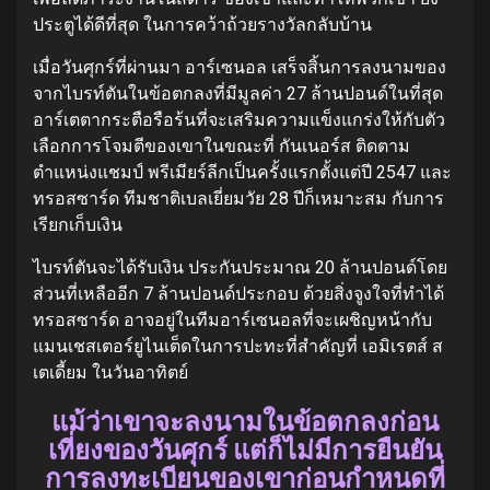
ประตูได้ดีที่สุด ในการคว้าถ้วยรางวัลกลับบ้าน
เมื่อวันศุกร์ที่ผ่านมา อาร์เซนอล เสร็จสิ้นการลงนามของ
จากไบรท์ตันในข้อตกลงที่มีมูลค่า 27 ล้านปอนด์ในที่สุด
อาร์เตตากระตือรือร้นที่จะเสริมความแข็งแกร่งให้กับตัว
เลือกการโจมตีของเขาในขณะที่ กันเนอร์ส ติดตาม
ตำแหน่งแชมป์ พรีเมียร์ลีกเป็นครั้งแรกตั้งแต่ปี 2547 และ
ทรอสซาร์ด ทีมชาติเบลเยี่ยมวัย 28 ปีก็เหมาะสม กับการ
เรียกเก็บเงิน
ไบรท์ตันจะได้รับเงิน ประกันประมาณ 20 ล้านปอนด์โดย
ส่วนที่เหลืออีก 7 ล้านปอนด์ประกอบ ด้วยสิ่งจูงใจที่ทำได้
ทรอสซาร์ด อาจอยู่ในทีมอาร์เซนอลที่จะเผชิญหน้ากับ
แมนเชสเตอร์ยูไนเต็ดในการปะทะที่สำคัญที่ เอมิเรตส์ ส
เตเดี้ยม ในวันอาทิตย์
แม้ว่าเขาจะลงนามในข้อตกลงก่อน
เที่ยงของวันศุกร์ แต่ก็ไม่มีการยืนยัน
การลงทะเบียนของเขาก่อนกำหนดที่