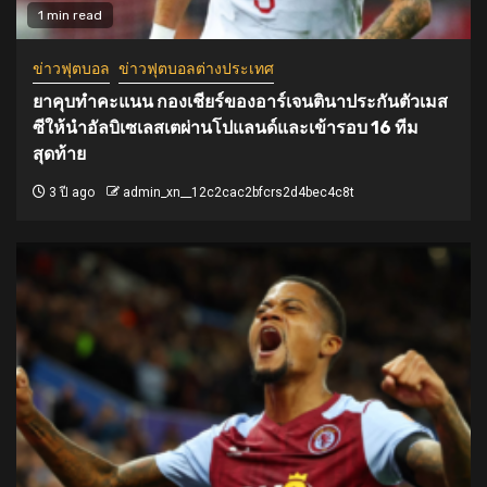
1 min read
ข่าวฟุตบอล
ข่าวฟุตบอลต่างประเทศ
ยาคุบทำคะแนน กองเชียร์ของอาร์เจนตินาประกันตัวเมส
ซีให้นำอัลบิเซเลสเตผ่านโปแลนด์และเข้ารอบ 16 ทีม
สุดท้าย
3 ปี ago
admin_xn__12c2cac2bfcrs2d4bec4c8t