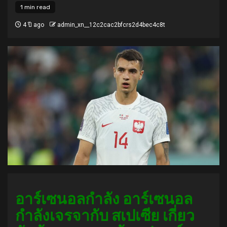
1 min read
4 ปี ago
admin_xn__12c2cac2bfcrs2d4bec4c8t
อาร์เซนอลกำลัง อาร์เซนอล
กำลังเจรจากับ สเปเซีย เกี่ยว