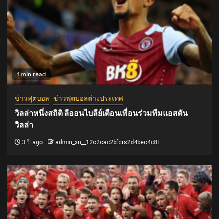
1 min read
ข่าวฟุตบอล
ข่าวฟุตบอลต่างประเทศ
วิลล่าหนึ่งสถิติ ลีออนไบลีย์เตือนเพื่อนร่วมทีมแอสตัน
วิลล่า
3 ปี ago
admin_xn__12c2cac2bfcrs2d4bec4c8t