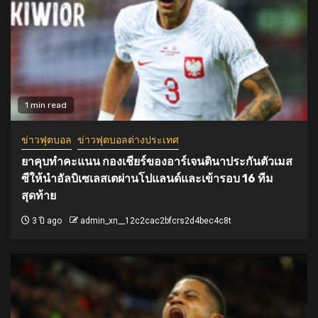
1 min read
ข่าวฟุตบอล
ข่าวฟุตบอลต่างประเทศ
ยาคุบทำคะแนน กองเชียร์ของอาร์เจนตินาประกันตัวเมส
ซีให้นำอัลบิเซเลสเตผ่านโปแลนด์และเข้ารอบ 16 ทีม
สุดท้าย
3 ปี ago
admin_xn__12c2cac2bfcrs2d4bec4c8t