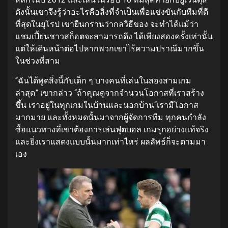
ดังนั้นเขาจึงรู้ว่าอะไรคือสิ่งที่จำเป็นเพื่อแข่งขันกับทีมที่ดี
ที่สุดในยุโรป
เขายืนกรานว่ากลวิธีของ จะทำได้แม้ว่า
แชมเปี้ยนชาวสก็อตจะสามารถดึง ได้เพียงสองครั้งเท่านั้น
แต่ให้เดินหน้าต่อไปหากพวกเขาไร้ความปราณีมากขึ้น
ในช่วงที่สาม
“ฉันได้พูดสิ่งนี้กับเด็ก ๆ บางคนที่เล่นในสองสามเกม
ล่าสุด” เขากล่าว “ถ้าคุณดูจากจำนวนโอกาสที่เราสร้าง
ขึ้น เราอยู่ในทุกเกมในบ้านและนอกบ้าน
“เรามีโอกาส
มากมาย และทั้งหมดนั้นมาจากผู้จัดการทีม ทุกคนกำลัง
ซื้อแนวทางที่เขาต้องการเล่นฟุตบอล เกมรุกอย่างแท้จริง
และยิ่งเราแสดงแบบนั้นมากเท่าไหร่ ผลลัพธ์ก็จะตามมา
เอง