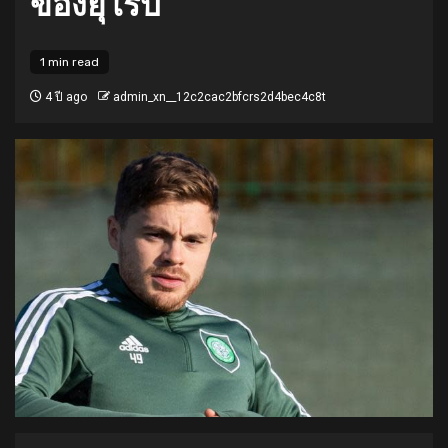
ของยุโรป
1 min read
4 ปี ago
admin_xn__12c2cac2bfcrs2d4bec4c8t