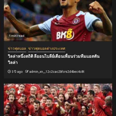
1 min read
ข่าวฟุตบอล
ข่าวฟุตบอลต่างประเทศ
วิลล่าหนึ่งสถิติ ลีออนไบลีย์เตือนเพื่อนร่วมทีมแอสตัน
วิลล่า
3 ปี ago
admin_xn__12c2cac2bfcrs2d4bec4c8t