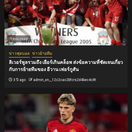
1 min read
ข่าวฟุตบอล
ข่าวย้ายทีม
ลิเวอร์พูลรวมถึง เยือร์เกินคล็อพ ส่งข้อความที่ชัดเจนเกี่ยว
กับการย้ายทีมของ อีวาน เฟอร์กูสัน
3 ปี ago
admin_xn__12c2cac2bfcrs2d4bec4c8t