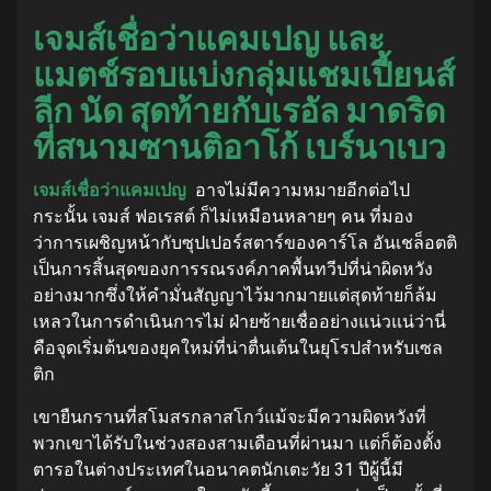
เจมส์เชื่อว่าแคมเปญ และ
แมตช์รอบแบ่งกลุ่มแชมเปี้ยนส์
ลีก นัด สุดท้ายกับเรอัล มาดริด
ที่สนามซานติอาโก้ เบร์นาเบว
เจมส์เชื่อว่าแคมเปญ
อาจไม่มีความหมายอีกต่อไป
กระนั้น เจมส์ ฟอเรสต์ ก็ไม่เหมือนหลายๆ คน ที่มอง
ว่าการเผชิญหน้ากับซุปเปอร์สตาร์ของคาร์โล อันเชล็อตติ
เป็นการสิ้นสุดของการรณรงค์ภาคพื้นทวีปที่น่าผิดหวัง
อย่างมากซึ่งให้คำมั่นสัญญาไว้มากมายแต่สุดท้ายก็ล้ม
เหลวในการดำเนินการ
ไม่ ฝ่ายซ้ายเชื่ออย่างแน่วแน่ว่านี่
คือจุดเริ่มต้นของยุคใหม่ที่น่าตื่นเต้นในยุโรปสำหรับเซล
ติก
เขายืนกรานที่สโมสรกลาสโกว์แม้จะมีความผิดหวังที่
พวกเขาได้รับในช่วงสองสามเดือนที่ผ่านมา แต่ก็ต้องตั้ง
ตารอในต่างประเทศในอนาคต
นักเตะวัย 31 ปีผู้นี้มี