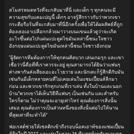
สโมสรหมดหวังที่จะกลับมาที่นี่ และเด็ก ๆ ทุกคนจะมี
ความสุขกับแคมเปญนี้ เด็กๆ อาจรู้สึกราวกับว่าพวกเขา
กระตือรือร้นที่จะกลับมาที่นี่อีกครั้งเพื่อให้ได้ผลลัพธ์ที่ถูก
ต้อง
เธอเอาเปลือกกล้วยมาวางบนแขนแล้วดูว่าจะเกิด
อะไรขึ้นต่อไป!
แผ่นแปะดูดไขมันเหล่านี้ชนะใจชาว
อังกฤษ
แผ่นแปะดูดไขมันเหล่านี้ชนะใจชาวอังกฤษ
“ผู้จัดการทีมต้องการให้ทุกคนคิดบวก เล่นเกมรุก และเขา
เชื่อว่านี่คือที่ที่เราควรจะอยู่ คุณสามารถได้ยินว่าแฟนๆ
ต่างพากันส่งเสียงเอะอะโวยวาย และนักเตะก็รู้สึกดีกับมัน
เช่นกัน
มีเด็กหลายคนที่ไม่เคยเล่นในแชมเปี้ยนส์ลีกมา
ก่อน และพวกเขารักทุกเกมที่เราเล่น ทั้งในบ้านและนอก
บ้าน
“พวกเขาได้เห็นวิธีที่แฟนๆ เป็นเช่นกัน และสำหรับ
ใครก็ตาม ไม่ว่าคุณจะอายุเท่าไหร่ คุณต้องการสิ่งนั้น
เสมอ คุณต้องการเป็นส่วนหนึ่งของสิ่งนั้นต่อไปให้นาน
ที่สุดเท่าที่จะทำได้”
ฟอเรสต์ช่วยให้เซลติกเข้าถึงรอบน็อคเอาท์ของแชมเปี้ยน
ส์ลีกในปี 2012 และเล่นในรอบ 16 ทีมสุดท้ายกับยูเวนตุส