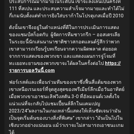
ประสบการณ์มากมายในระดับนี้ เขาจะลงเล่นเป็นครั้งที่
111 ที่สเปน และประสบความสำเร็จมากมายและทำได้ไม่
กี่เกมนับตั้งแต่ทำการยิงใส่บราก้าในโปรตุเกสเมื่อปี 2010
ดังนั้นเขาจึงอยู่ในตำแหน่งที่ดีในการประเมินการแสดง
ของแชมป์สก็อตกับ ผู้จัดการทีมชาวกรีก – ออสเตรเลีย
ในระยะนี้
นักเล่นนานาชาติชาวสกอตแลนด์รู้สึกว่าพวก
เขาสามารถเรียนรู้บทเรียนจากความผิดพลาด ต่อยอด
จากการแสดงของพวกเขา และแสดงแผนการจู่โจมที่
ทะเยอทะยานของพวกเขาจะได้ผลในครั้งต่อไป
https://
รายการบอลวันนี้.com
ฟอร์เรสต์และเพื่อนร่วมทีมของเขาซึ่งฟื้นสี่แต้มของพวก
เขาเหนือเรนเจอร์ที่จุดสูงสุดของพรีเมียร์ลีกเมื่อวันอาทิตย์
เมื่อพวกเขาเอาชนะลิฟวิงสตัน 3-0 ที่อัลมอนด์เวลตั้งใจ
แน่วแน่ที่จะกลับไปแชมเปี้ยนส์ลีกในแคมเปญ
2023/24
“ผลงานในเกมเหล่านี้แสดงให้เห็นชัดเจนว่ามัน
เป็นจุดเริ่มต้นของบางสิ่งที่พิเศษ” เขากล่าว “มันเป็นไปใน
เชิงบวกอย่างแน่นอน แม้ว่าเราจะไม่สามารถเอาชนะเกม
ได้