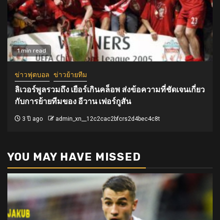
1 min read
ข่าวฟุตบอล
ข่าวย้ายทีม
ลิเวอร์พูลรวมถึง เยือร์เกินคล็อพ ส่งข้อความที่ชัดเจนเกี่ยว
กับการย้ายทีมของ อีวาน เฟอร์กูสัน
3 ปี ago
admin_xn__12c2cac2bfcrs2d4bec4c8t
YOU MAY HAVE MISSED