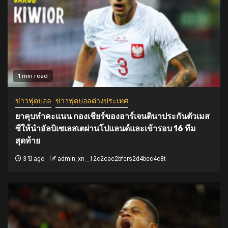
1 min read
ข่าวฟุตบอล
ข่าวฟุตบอลต่างประเทศ
ยาคุบทำคะแนน กองเชียร์ของอาร์เจนตินาประกันตัวเมส
ซีให้นำอัลบิเซเลสเตผ่านโปแลนด์และเข้ารอบ 16 ทีม
สุดท้าย
3 ปี ago
admin_xn__12c2cac2bfcrs2d4bec4c8t