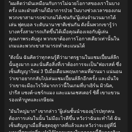
“ผมคิดว่ามันเหมือนกับการไม่ฉวยโอกาสของเราในบาง
ครั้ง และฝ่ายค้านก็มีอาการป่วย ในบางช่วงเวลาของเกม
พวกเขาสามารถฆ่าเกมได้เช่นกัน
“ผู้เล่นจำนวนมากได้
เล่น ฟุตบอล ระดับนานาชาติเช่นกัน ดังนั้นพวกเขารู้ว่า
บางครั้งสามารถเกิดขึ้นได้เมื่อคุณต้องเจอกับผู้เล่น
คุณภาพระดับสูง พวกเขาต้องการโอกาสเดียวเท่านั้นใน
เกมและพวกเขาสามารถทำคะแนนได้
“ดังนั้น ฉันคิดว่าทุกคนรู้ดีว่ามาตรฐานในแชมเปี้ยนส์ลีก
นั้นสูงมาก และนั่นคือสิ่งที่เราต้องการจะเป็น”
ฟอเรสต์ ซึ่ง
เซ็นสัญญาใหม่ 3 ปีเมื่อเดือนพฤษภาคมที่ผ่านมา แน่นอน
ว่าเขาอยากกลับไปเล่นแชมเปี้ยนส์ลีกอีกครั้ง และมั่นใจ
ว่าเขาจะมีอะไรให้มากกว่านี้ในเกมที่บาเยิร์น มิวนิค,
ปารีส แซงต์-แชร์กแมง และแมนเชสเตอร์ ซิตี้ เขาแขวน
รองเท้าบูทและเกษียณ
“มันใหญ่มาก” เขากล่าว “ผู้เล่นชั้นนำของยุโรปทุกคน
ต้องการเล่นในนั้น ไม่มีอะไรดีขึ้น หวังว่าฉันจะทำได้ ฉัน
เซ็นสัญญาเมื่อสิ้นสุดฤดูกาลที่แล้วและหวังว่าจะอยู่ที่นี่