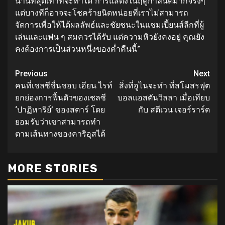
นานที่สุดเท่าที่จะทำได้
“การแสดงในฤดูกาลนี้ดีมากจริงๆ
แต่บางทีก็อาจจะโชคร้ายนิดหน่อยที่เราไม่สามารถ
จัดการเพื่อให้ได้ผลลัพธ์และชัยชนะในแชมเปี้ยนส์ลีกที่ผู้
เล่นและแฟน ๆ สมควรได้รับ แต่ความหิวยังคงอยู่ คุณยัง
คงต้องการเป็นส่วนหนึ่งของค่ำคืนนี้”
Continue
Previous
Next
คนที่เชลซีชื่นชอบ เอียน ไรท์
สิ่งที่อูไนจะทำ ที่สโมสรฟุต
Reading
ยกย่องการฟื้นตัวของเชลซี
บอลแอสตันวิลลา เมื่อเทียบ
‘ปาฏิหาริย์’ ของสตาร์ โดย
กับ สตีเวน เจอร์ราร์ด
ยอมรับว่าเขาสามารถทำ
ตามเส้นทางของคาริอุสได้
MORE STORIES