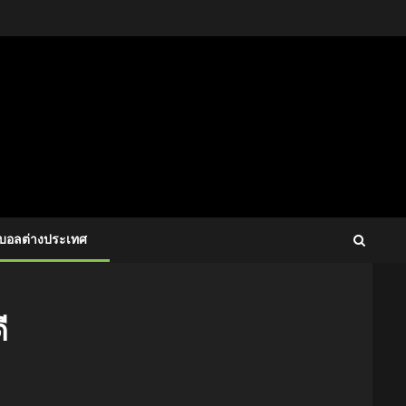
ตบอลต่างประเทศ
ี