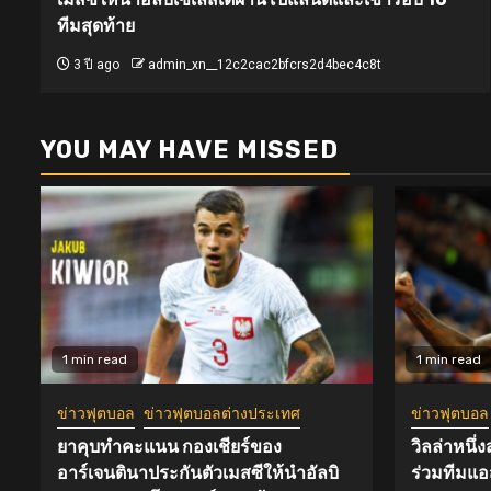
ทีมสุดท้าย
3 ปี ago
admin_xn__12c2cac2bfcrs2d4bec4c8t
YOU MAY HAVE MISSED
1 min read
1 min read
ข่าวฟุตบอล
ข่าวฟุตบอลต่างประเทศ
ข่าวฟุตบอล
ยาคุบทำคะแนน กองเชียร์ของ
วิลล่าหนึ่ง
อาร์เจนตินาประกันตัวเมสซีให้นำอัลบิ
ร่วมทีมแอ