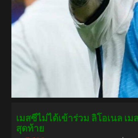
เมสซีไม่ได้เข้าร่วม ลิโอเนล 
สุดท้าย