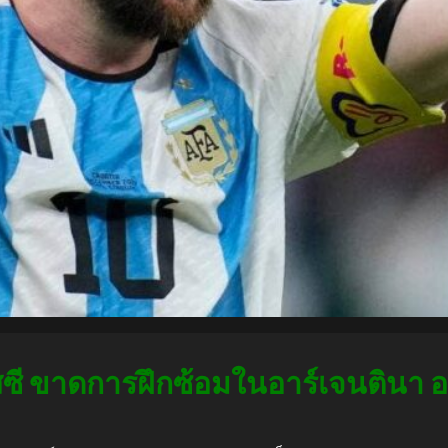
เมสซี ขาดการฝึกซ้อมในอาร์เจนติน