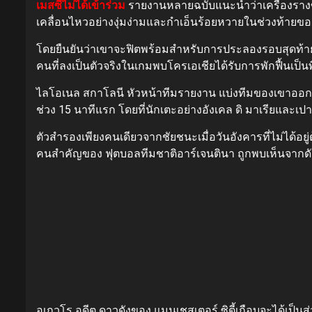
เมสซีไม่ได้เข้าร่วม
รายงานหลายฉบับแนะนำว่าเครื่องรางขอ
เคลื่อนไหวอย่างงุ่มง่ามและกำเอ็นร้อยหวายในช่วงท้ายข
โดยยืนยันว่าเขาจะฟิตพร้อมสำหรับการประลองรอบสุดท้าย ซึ
คนที่ลงเป็นตัวจริงในเกมพบโครเอเชียได้รับการพักฟื้นเป
ไลโอเนล สกาโลนี หัวหน้าทีมรายงาน แบ่งทีมของเขาออกเป
ช่วง 15 นาทีแรก โดยที่นักเตะอย่างอังเคล ดิ มาเรียและเป
ตัวสำรองเพียงคนเดียวจากชัยชนะเมื่อวันอังคารที่ไม่ได้อยู่
คนสำคัญของ ฟุตบอลทีมชาติอาร์เจนตินา ถูกพบเห็นจากดัง
อเกวโร อดีต ดาวดังของ แมนเชสเตอร์ ซิตี้เกือบจะได้เป็นส