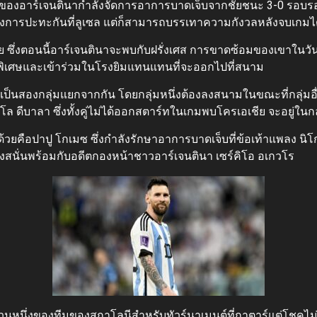
งอาร์เจนตินากำลังจัดการอาการบาดเจ็บจากชัยชนะ 3-0 รอบรองชน
องการปะทะกันที่ลูเซล แต่ก็สามารถบรรเทาความกังวลหลังจบเกมได
่งตอนนี้อาร์เจนตินาจะพบกับฝรั่งเศส การขาดซ้อมของเขาในวันพฤหัส
็นพิเศษและเข้าร่วมในโรงยิมแทนแทนที่จะออกไปที่สนาม
็นสองกลุ่มแยกจากกัน โดยกลุ่มหนึ่งต้องลงสนามในขณะที่กลุ่มอื
าโล ดีบาลา ซึ่งทั้งคู่ไม่ได้ออกสตาร์ทในเกมพบโครเอเชีย จะอยู่ใน
ด้วยคือปาปู โกเมซ ซึ่งกำลังรักษาอาการบาดเจ็บที่ข้อเท้าแพลง นิโกล
สนั่นพร้อมกับอดีตกองหน้าชาวอาร์เจนตินา เซร์คิโอ อเกวโร
่วนหนึ่งของทีมของสกาโลนีสำหรับทัวร์นาเมนต์ที่กาตาร์แต่โชคไม่ดี