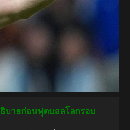
า อธิบายก่อนฟุตบอลโลกรอบ