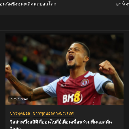
มก่อนนัดชิงชนะเลิศฟุตบอลโลก
อาร์เ
1 min read
ข่าวฟุตบอล
ข่าวฟุตบอลต่างประเทศ
วิลล่าหนึ่งสถิติ ลีออนไบลีย์เตือนเพื่อนร่วมทีมแอสตัน
วิลล่า