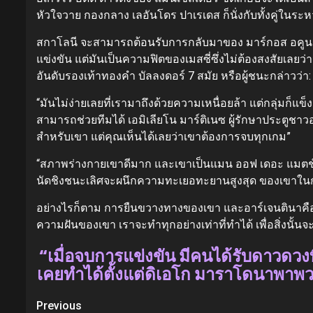
หัวใจวาย กองกลาง เลอันโดร ปาเรเดส ก็นั่งกับทั้งคู่ในระห
สกาโลนี จะสามารถต้อนรับการกลับมาของ มาร์กอส อคูนา
แข่งขัน แต่มันเป็นความฟิตของเมสซี่ซึ่งไม่ต้องสงสัยเลยว่
อันดับรองเท้าทองคำ บัลลงดอร์ 7 สมัย หรือผู้ชนะกล่าวว่า: 
“มันไม่ง่ายเลยที่เรามาถึงด้วยความเหนื่อยล้า แต่กลุ่มก็แข
สามารถช่วยทีมได้ เอมิเลียโน มาร์ติเนซ ผู้รักษาประตูชาว
สำหรับเขา แต่คุณเห็นได้เลยว่าเขาต้องการจบทุกเกม”
“สภาพร่างกายเขาดีมาก และเขาเป็นแมน ออฟ เดอะ แมตช์ทุกเ
นัดชิงชนะเลิศจะผนึกความทะเยอทะยานสูงสุด ของเขาในการ
อย่างไรก็ตาม การยืนขวางทางของเขา และอาร์เจนตินาคือการ
ความฝันของเขา เราจะทำทุกอย่างเท่าที่ทำได้ เพื่อสิ่งนั้นจะไ
“เมื่อจบการแข่งขัน มีคนได้รับดาวดวงท
เคยทำได้ตั้งแต่ดิเอโก มาราโดนาพาพ
Continue
Previous