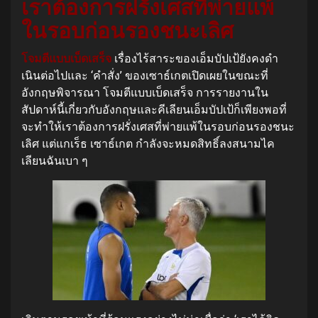
เราต้องการฝรั่งเศสที่พ่ายแพ้
ในรอบก่อนรองชนะเลิศ
โจมตีแบบเบ็ดเสร็จ
เรื่องไร้สาระของเอ็มบัปเป้ยังคงดํา
เนินต่อไปและ ‘คําสั่ง’ ของเซาธ์เกตเปิดเผยในขณะที่
อังกฤษพิจารณา โจมตีแบบเบ็ดเสร็จ การรายงานใน
สัปดาห์นี้เกี่ยวกับอังกฤษและคีเลียนเอ็มบัปเป้ก็เพียงพอที่
จะทําให้เราต้องการฝรั่งเศสที่พ่ายแพ้ในรอบก่อนรองชนะ
เลิศ แต่แกเร็ธ เซาธ์เกต กําลังจะหมดสิทธิ์ลงสนามไค
เลียนฉันเบา ๆ