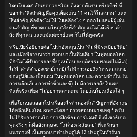
โดนใบแดง’ เป็นฮอกวอชโดย อิงจากคีแรน ทริปเปียร์ ที่
บอกว่า “สิ่งสําคัญคือคุณต้องเก็บ 11 คนไว้ในสนาม” และ
“สิ่งสําคัญคือต้องไม่ให้ ใบเหลืองโง่ ๆ ออกไปและมีผู้เล่น
คนสําคัญ ที่ขาดเกมใหญ่”สิ่งที่สําคัญ แต่ไม่ได้จริงๆ’คํา
สั่ง’ที่ทุกคน และแม้แต่เซาธ์เกต ก็ไม่ได้พูดจริง
ทริปเปียร์อธิบายต่อ ไปว่าอังกฤษเป็น “ทีมที่มีระเบียบวินัย”
และเมื่อพิจารณาว่า พวกเขาเป็นทีมเดียว ในฟุตบอลโลก
ที่ยังไม่ได้รับการจองซึ่งดูเหมือน จะยุติธรรมพอแต่ไม่มีเอ)
ไม่มี ‘คําสั่ง’ ของเซาธ์เกตบี) ไม่มีการเอ่ยถึง ‘การล่มสลาย’
ของรูนีย์และเบ็คแฮม ในฟุตบอลโลก และความจําเป็น ใน
การหลีกเลี่ยง การทําซ้ําและซี) ไม่มีการเอ่ยถึงใบแดง
ที่แท้จริง เพียง “ไม่อยากพลาดเกม โดยเก็บใบเหลืองโง่ ๆ
เพื่อโยนบอลออกไป หรืออะไรทํานองนั้น” ปัญหาที่อังกฤษ
ได้หลีกเลี่ยงโดยเฉพาะโดย * ตรวจสอบหมายเหตุ * ครับ
ไม่ได้รับการจองใด ๆการฝึกซ้อมการโจมตี สิ่งที่เซาธ์เกต
พูดจริง ๆ ก็คืออังกฤษจะ “ไม่ต้องสงสัยเลย” ที่จะรักษา
แนวทางที่ เห็นพวกเขาทําประตูได้ 12 ประตูในทัวร์นา