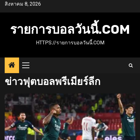
Skip
สิงหาคม 8, 2026
to
content
รายการบอลวันนี้.COM
HTTPS://รายการบอลวันนี้.COM
Primary
Menu
ข่าวฟุตบอลพรีเมียร์ลีก