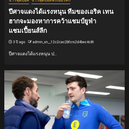
ข่าวฟุตบอล
ข่าวฟุตบอลพรีเมียร์ลีก
ปีศาจแดงได้แรงหนุน ทีมของเอริค เทน
ฮากจะมองหาการคว้าแชมป์ยูฟ่า
แชมเปี้ยนส์ลีก
3 ปี ago
admin_xn__12c2cac2bfcrs2d4bec4c8t
ปีศาจแดงได้แรงหนุน ป...