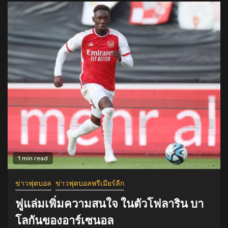
1 min read
ข่าวฟุตบอล
ข่าวฟุตบอลพรีเมียร์ลีก
ฟูแล่มเพิ่มความสนใจ ในตัวโฟลาริน บา
โลกันของอาร์เซนอล