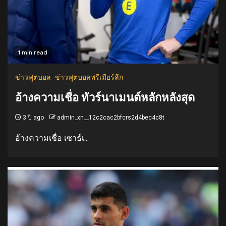
1 min read
ข่าวฟุตบอล
ข่าวฟุตบอลพรีเมียร์ลีก
อ้างความเชื่อ ทัวร์นาเมนต์หลักหลังสุด
3 ปี ago
admin_xn__12c2cac2bfcrs2d4bec4c8t
อ้างความเชื่อ เซาธ์เ...