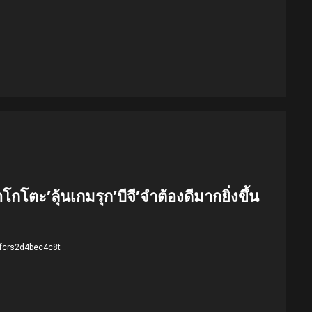
กโตะ’ลุ้นเกมรุก’บีจี’จำต้องดีมากยิ่งขึ้น
fcrs2d4bec4c8t