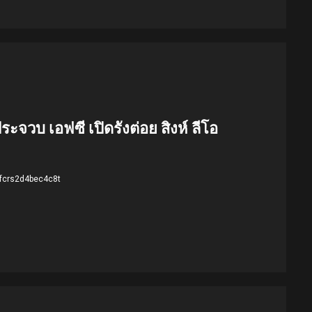
 ประจวบ เอฟซี เปิดรังต่อย สิงห์ ลีโอ
fcrs2d4bec4c8t