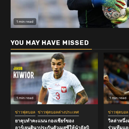
1 min read
YOU MAY HAVE MISSED
1 min read
1 min read
ข่าวฟุตบอล
ข่าวฟุตบอลต่างประเทศ
ข่าวฟุตบอล
ยาคุบทำคะแนน กองเชียร์ของ
วิลล่าหนึ่ง
อาร์เจนตินาประกันตัวเมสซีให้นำอัลบิ
ร่วมทีมแอ