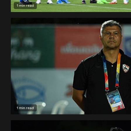
1 min read
1 min read