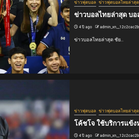
ข่าวฟุตบอล
ข่าวฟุตบอลไทยล่าสุด
ข่าวบอลไทยล่าสุด บอล
4 ปี ago
admin_xn__12c2cac2b
ข่าวบอลไทยล่าสุด ชัย...
ข่าวฟุตบอล
ข่าวฟุตบอลไทยล่าสุด
โค้ชโจ ใช้บริการแข้ง
4 ปี ago
admin_xn__12c2cac2b