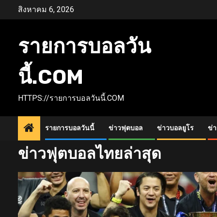
Skip
สิงหาคม 6, 2026
to
content
รายการบอลวัน
นี้.COM
HTTPS://รายการบอลวันนี้.COM
รายการบอลวันนี้
ข่าวฟุตบอล
ข่าวบอลยูโร
ข่
ข่าวฟุตบอลไทยล่าสุด