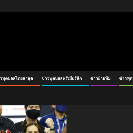
าวฟุตบอลไทยล่าสุด
ข่าวฟุตบอลพรีเมียร์ลีก
ข่าวย้ายทีม
ข่าวฟุ