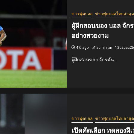
ข่าวฟุตบอล
ข่าวฟุตบอลไทยล่าสุด
ผู้ฝึกสอนของ บอล จักรพ
อย่างสวยงาม
4 ปี ago
admin_xn__12c2cac2b
ผู้ฝึกสอนของ จักรพัน...
ข่าวฟุตบอล
ข่าวฟุตบอลไทยล่าสุด
เปิดคัดเลือก ทดลองฝีเ