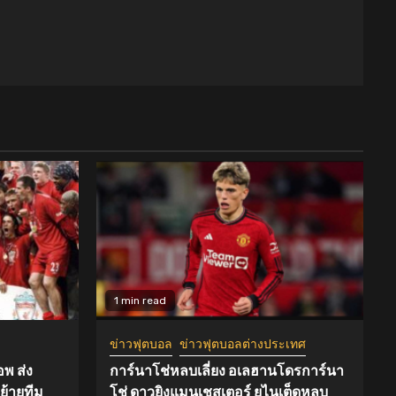
1 min read
ข่าวฟุตบอล
ข่าวฟุตบอลต่างประเทศ
อพ ส่ง
การ์นาโช่หลบเลี่ยง อเลฮานโดรการ์นา
ย้ายทีม
โช่ ดาวยิงแมนเชสเตอร์ ยูไนเต็ดหลบ