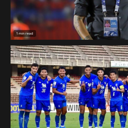
1 min read