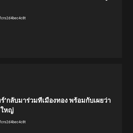
fcrs2d4bec4c8t
ร์’กลับมาร่วมทีเมืองทอง พร้อมกับเผยว่า
งใหญ่
fcrs2d4bec4c8t