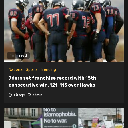
1 min read
National
Sports
Trending
76ers set franchise record with 15th
consecutive win, 121-113 over Hawks
8 ปี ago
admin