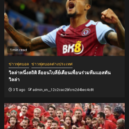
1 min read
ข่าวฟุตบอล
ข่าวฟุตบอลต่างประเทศ
วิลล่าหนึ่งสถิติ ลีออนไบลีย์เตือนเพื่อนร่วมทีมแอสตัน
วิลล่า
3 ปี ago
admin_xn__12c2cac2bfcrs2d4bec4c8t