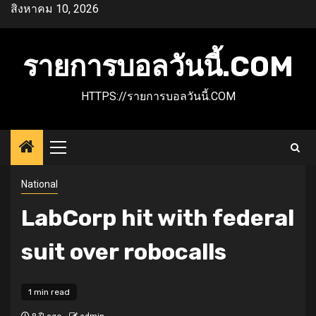
Skip
สิงหาคม 10, 2026
to
content
รายการบอลวันนี้.COM
HTTPS://รายการบอลวันนี้.COM
Primary
Menu
National
LabCorp hit with federal
suit over robocalls
1 min read